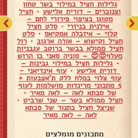
גלילות חציל במילוי בשר טחון
וצנוברים – דורית אלישע
•
חציל
מטוגן בציפוי פירורי לחם –
אילנית בניזרי
•
סלט חציל
קלוי – איזבלה אמקיאס
•
סלט
חציל וקישוא – אורה ארגוב
•
רול
חציל ממולא בבשר ברוטב עגבניות
מעלף😍😍 – סוניה סאני בן הרוש
•
גלילות חציל במילוי גבינות –
דורית אלישע
•
עוף אינדיאני -
עוף צלוי במלח ללק ת'אצבעות +
5 מתכוני מרינדות מושלמות לעוף
של סבתא לאה – לאה מאיר
•
חציל ממולא בשר – שני שרביט
•
שניצל חציל בתנור של סבתא
לאה – לאה מאיר
מתכונים מומלצים