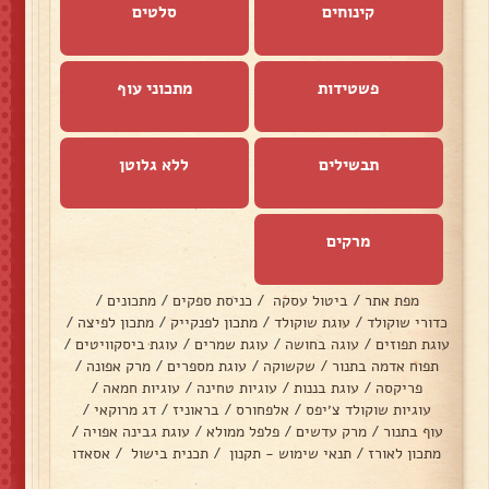
קינוחים
סלטים
פשטידות
מתכוני עוף
תבשילים
ללא גלוטן
מרקים
מפת אתר
/
ביטול עסקה
/
כניסת ספקים
/
מתכונים
/
כדורי שוקולד
/
עוגת שוקולד
/
מתכון לפנקייק
/
מתכון לפיצה
/
עוגת תפוזים
/
עוגה בחושה
/
עוגת שמרים
/
עוגת ביסקוויטים
/
תפוח אדמה בתנור
/
שקשוקה
/
עוגת מספרים
/
מרק אפונה
/
פריקסה
/
עוגת בננות
/
עוגיות טחינה
/
עוגיות חמאה
/
עוגיות שוקולד צ׳יפס
/
אלפחורס
/
בראוניז
/
דג מרוקאי
/
עוף בתנור
/
מרק עדשים
/
פלפל ממולא
/
עוגת גבינה אפויה
/
מתכון לאורז
/
תנאי שימוש - תקנון
/
תכנית בישול
/
אסאדו