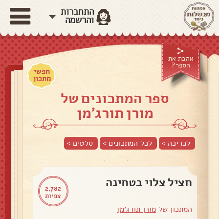
התחברות
והרשמה
אהבת את
הספר?
חפשי
מתכון
ספר המתכונים של
מורן תורג׳מן
לכריכה >
לכל המתכונים >
סלטים
>
חציל צלוי בטחינה
2,782
צפיות
המתכון של
מורן תורג׳מן