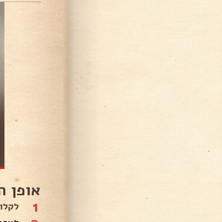
אופן ה
1
לקלות 