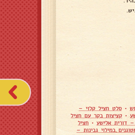
יר.
ש.
ש
•
סלט חציל קלוי –
ע
•
קציצות בקר עם חציל
 – דורית אלישע
•
חציל
טוגנים במילוי גבינות –