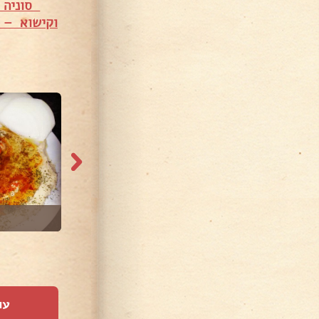
סוניה 
וקישוא – 
1,236 צפיות
3,396 צפיות
סלט טאבולה-בריא...
עו