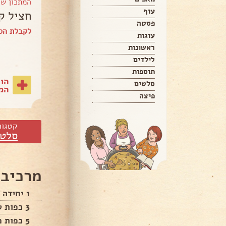
המתכון ש
עוף
חציל ק
פסטה
לקבלת הספ
עוגות
ראשונות
לילדים
תוספות
הו
סלטים
המת
פיצה
קטגור
סלטי
מרכיבי
1 יחידה חציל
3 כפות טחינה גולמית מתובלת
5 כפות מים