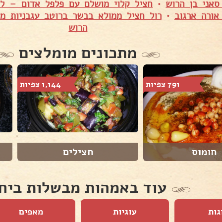
סאני בן הרוש
•
חציל קלוי מושלם עם פלפל אדום – לי
אורה ארגוב
•
רול חציל ממולא בבשר ברוטב עגבניות מע
הרוש
מתכונים מומלצים
791 צפיות
1,144 צפיות
חומוס
חצילים
עוד באמהות מבשלות ביח
גות
עוגיות
מאפים