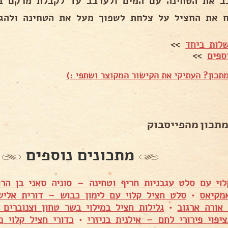
ב את הטחינה עם המים ולערבב עד לקבלת מרקם בה
ח את החציל על צלחת לשפוך מעל את הטחינה ולהגי
לות ביחד
>>
ספים
>>
תכון? העתיקי את הקישור המקוצר ושתפי :)
מתכון מהפייסבוק
מתכונים נוספים
לוי עם סלט עגבניות חריף וטחינה – סוניה סאני בן הרו
מקיאס
•
סלט חציל קלוי עם לימון כבוש – דורית אליש
אורה ארגוב
•
גלילות חציל במילוי בשר טחון וצנוברים
יפוי פירורי לחם – אילנית בניזרי
•
כדורי חציל קלוי מ