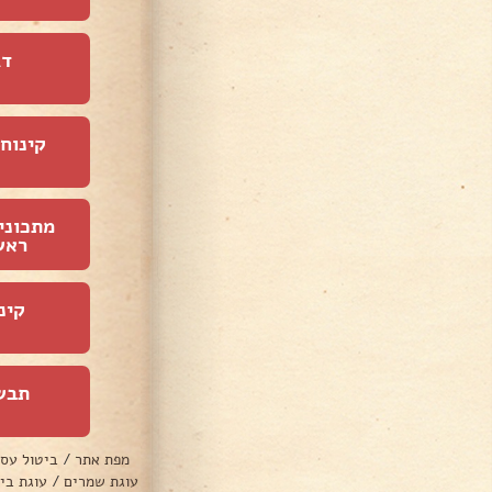
דג
קינוחי
מתכוני
ראש
קינ
תבש
מפת אתר
/
ביטול עס
עוגת שמרים
/
עוגת בי