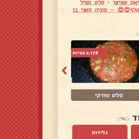
את שפיצר
•
סלט חציל
לף😍😍 – סוניה סאני בן
2,178 צפיות
2,063 צפיות
סלט טורקי
סלט חסה מרענן �...
ד
גלידות