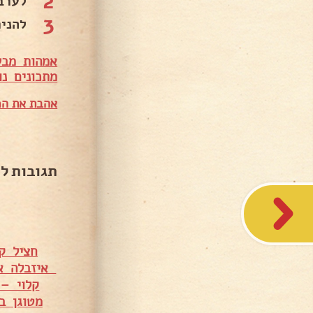
2
לערב
3
להני
אמהות מבש
מתכונים נו
אהבת את המ
תגובות ל
חציל ק
איזבלה א
קלוי – 
מטוגן בצ