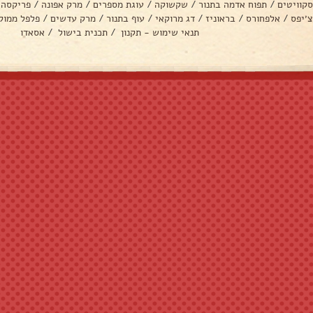
סקוויטים
/
תפוח אדמה בתנור
/
שקשוקה
/
עוגת מספרים
/
מרק אפונה
/
פריקסה
צ׳יפס
/
אלפחורס
/
בראוניז
/
דג מרוקאי
/
עוף בתנור
/
מרק עדשים
/
פלפל ממול
תנאי שימוש - תקנון
/
תכנית בישול
/
אסאדו