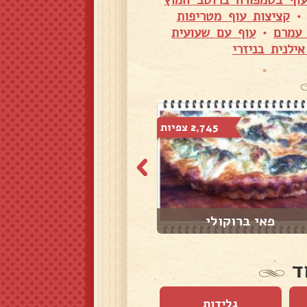
וף בטמפורה ברוטב חמוץ
קציצות עוף מטריפות
 עמרם
•
עוף עם שעועית
ילנית בניזרי
2,745 צפיות
1,846 צפיות
פאי ברוקולי
קרנץ' שוקולד
ד
גלידות