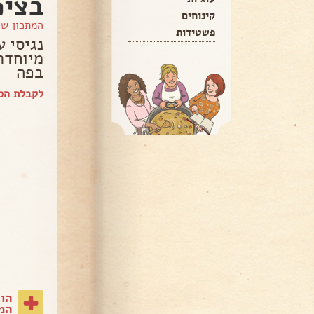
בציפ
קינוחים
המתכון ש
פשטידות
נגיסי 
מיוחדת
בפה
לקבלת הספ
הו
המת