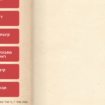
דג
קינוחי
מתכוני
ראש
קינ
תבש
מפת אתר
/
ביטול עס