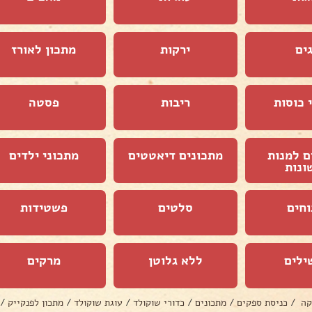
ים
ירקות
מתכון לאורז
 כוסות
ריבות
פסטה
ם למנות
מתכונים דיאטטים
מתכוני ילדים
ונות
וחים
סלטים
פשטידות
ילים
ללא גלוטן
מרקים
קה
/
כניסת ספקים
/
מתכונים
/
כדורי שוקולד
/
עוגת שוקולד
/
מתכון לפנקייק
/