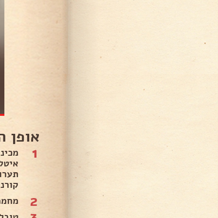
אופן ה
1
קורנפלקס עם 1
2
מחממ
3
טובל