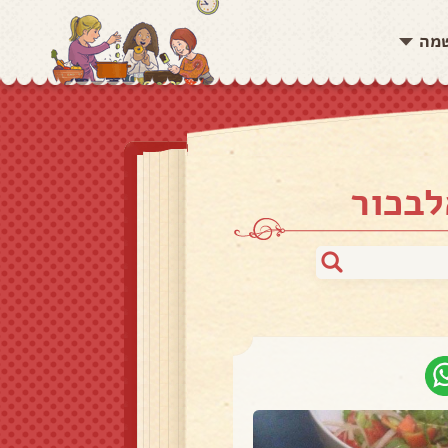
שמה
לבכור