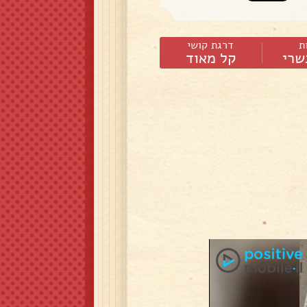
ת
דרגת קושי
שרי
קל מאוד