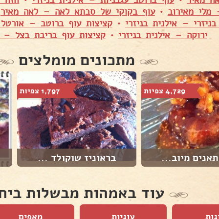
ה מאיר
•
עוף ברוטב עגבניות – אילנית בניזרי
•
חזה ע
 מלי מאירוב
•
עוף בקוקי של סבתא לאה – לאה מאיר
•
בניזרי – אילנית בניזרי
•
קציצות עוף ברוטב – אורטל
ירוקה – אילנית בניזרי
•
קציצות עוף בריבת בצל – א
מתכונים מומלצים
4,729 צפיות
1,797 צפיות
תאנים מיוב...
בראוניז שוקולד ...
עוד באמהות מבשלות ביח
גות
עוגיות
מאפים