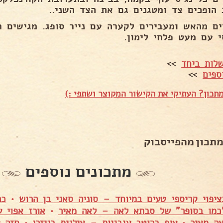
 הופכים צד ומטגנים גם את הצד השני..
ים מהאש ומעבירים לקערה עם נייר סופג. מגישים ח
י עם מעט פלחי לימון.
לות ביחד
>>
ספים
>>
תכון? העתיקי את הקישור המקוצר ושתפי :)
מתכון מהפייסבוק
מתכונים נוספים
ציפוי קריספי טעים במיוחד – סוניה סאני בן הרוש
•
כר
"כמו בסופר" של סבתא לאה – לאה מאיר
•
אורז אפוי 