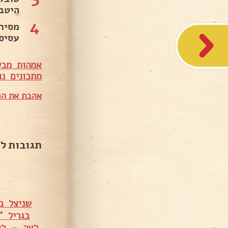
היטב
4
מסיר
עסיס
אמהות מבש
מתכונים נו
אהבת את המ
תגובות ל
שניצל ב
בגריל 