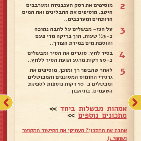
2
מוסיפים את רסק העגבניות ומערבבים
היטב. מוסיפים את התבלינים ואת המים
הרותחים ומערבבים..
3
על הגז- מבשלים על להבה נמוכה
כ-3½ שעות, תוך בדיקה מדי פעם
והוספת מים במידת הצורך..
4
בסיר לחץ: סוגרים את הסיר ומבשלים
כ-50 דקות מרגע הגעת הסיר ללחץ..
5
לאחר שהבשר רך ומוכן, מוסיפים את
גרגירי החומוס המסוננים והמבושלים
ומבשלים כ-10 דקות נוספות לספיגת
הטעמים. בתיאבון .
אמהות מבשלות ביחד
>>
מתכונים נוספים
>>
אהבת את המתכון? העתיקי את הקישור המקוצר
ושתפי :)