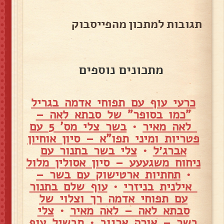
תגובות למתכון מהפייסבוק
מתכונים נוספים
כרעי עוף עם תפוחי אדמה בגריל
"כמו בסופר" של סבתא לאה –
לאה מאיר
•
בשר צלי מס' 5 עם
פטריות ומיני תפו"א – סיון אוחיון
אברג׳ל
•
צלי בשר בתנור עם
ניחוח משגעעע – סיון אסולין מלול
•
תחתיות ארטישוק עם בשר –
אילנית בניזרי
•
עוף שלם בתנור
עם תפוחי אדמה רך וצלוי של
סבתא לאה – לאה מאיר
•
צלי
בשר – אורה ארגוב
•
תבשיל עוף