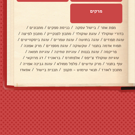
מרקים
מפת אתר
/
ביטול עסקה
/
כניסת ספקים
/
מתכונים
/
כדורי שוקולד
/
עוגת שוקולד
/
מתכון לפנקייק
/
מתכון לפיצה
/
עוגת תפוזים
/
עוגה בחושה
/
עוגת שמרים
/
עוגת ביסקוויטים
/
תפוח אדמה בתנור
/
שקשוקה
/
עוגת מספרים
/
מרק אפונה
/
פריקסה
/
עוגת בננות
/
עוגיות טחינה
/
עוגיות חמאה
/
עוגיות שוקולד צ׳יפס
/
אלפחורס
/
בראוניז
/
דג מרוקאי
/
עוף בתנור
/
מרק עדשים
/
פלפל ממולא
/
עוגת גבינה אפויה
/
מתכון לאורז
/
תנאי שימוש - תקנון
/
תכנית בישול
/
אסאדו