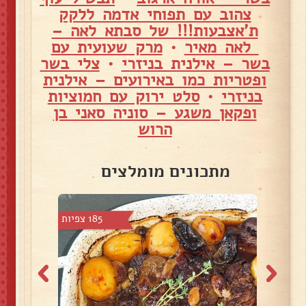
צהוב עם תפוחי אדמה ללקק
ת'אצבעות!!! של סבתא לאה –
לאה מאיר
•
מרק שעועית עם
בשר – אילנית בניזרי
•
צלי בשר
ופטריות כמו באירועים – אילנית
בניזרי
•
סלט ירוק עם חמוציות
ופקאן משגע – סוניה סאני בן
הרוש
מתכונים מומלצים
11 צפיות
185 צפיות