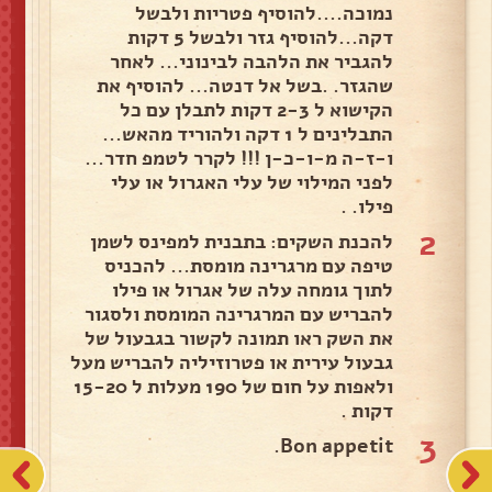
נמוכה....להוסיף פטריות ולבשל
דקה...להוסיף גזר ולבשל 5 דקות
להגביר את הלהבה לבינוני... לאחר
שהגזר. .בשל אל דנטה... להוסיף את
הקישוא ל 2-3 דקות לתבלן עם כל
התבלינים ל 1 דקה ולהוריד מהאש...
ו-ז-ה מ-ו-כ-ן !!! לקרר לטמפ חדר...
לפני המילוי של עלי האגרול או עלי
פילו. .
2
להכנת השקים: בתבנית למפינס לשמן
טיפה עם מרגרינה מומסת... להכניס
לתוך גומחה עלה של אגרול או פילו
להבריש עם המרגרינה המומסת ולסגור
את השק ראו תמונה לקשור בגבעול של
גבעול עירית או פטרוזיליה להבריש מעל
ולאפות על חום של 190 מעלות ל 15-20
דקות .
3
Bon appetit.