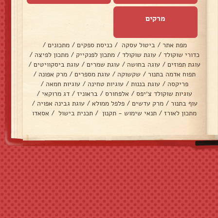
מרקים
מפת אתר
/
ביטול עסקה
/
כניסת ספקים
/
מתכונים
/
כדורי שוקולד
/
עוגת שוקולד
/
מתכון לפנקייק
/
מתכון לפיצה
/
עוגת תפוזים
/
עוגה בחושה
/
עוגת שמרים
/
עוגת ביסקוויטים
/
תפוח אדמה בתנור
/
שקשוקה
/
עוגת מספרים
/
מרק אפונה
/
פריקסה
/
עוגת בננות
/
עוגיות טחינה
/
עוגיות חמאה
/
עוגיות שוקולד צ׳יפס
/
אלפחורס
/
בראוניז
/
דג מרוקאי
/
עוף בתנור
/
מרק עדשים
/
פלפל ממולא
/
עוגת גבינה אפויה
/
מתכון לאורז
/
תנאי שימוש - תקנון
/
תכנית בישול
/
אסאדו