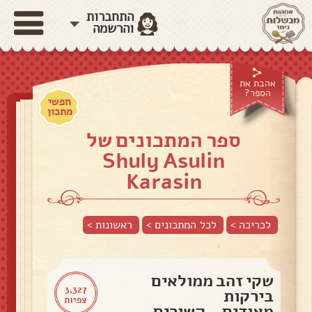
התחברות
והרשמה
אהבת את
הספר?
חפשי
מתכון
ספר המתכונים של
Shuly Asulin
Karasin
לכריכה >
לכל המתכונים >
ראשונות
>
שקי זהב ממולאים
3,327
בירקות
צפיות
מאודים...קשורים