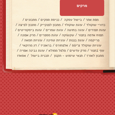
מרקים
מפת אתר
/
ביטול עסקה
/
כניסת ספקים
/
מתכונים
/
כדורי שוקולד
/
עוגת שוקולד
/
מתכון לפנקייק
/
מתכון לפיצה
/
עוגת תפוזים
/
עוגה בחושה
/
עוגת שמרים
/
עוגת ביסקוויטים
/
תפוח אדמה בתנור
/
שקשוקה
/
עוגת מספרים
/
מרק אפונה
/
פריקסה
/
עוגת בננות
/
עוגיות טחינה
/
עוגיות חמאה
/
עוגיות שוקולד צ׳יפס
/
אלפחורס
/
בראוניז
/
דג מרוקאי
/
עוף בתנור
/
מרק עדשים
/
פלפל ממולא
/
עוגת גבינה אפויה
/
מתכון לאורז
/
תנאי שימוש - תקנון
/
תכנית בישול
/
אסאדו