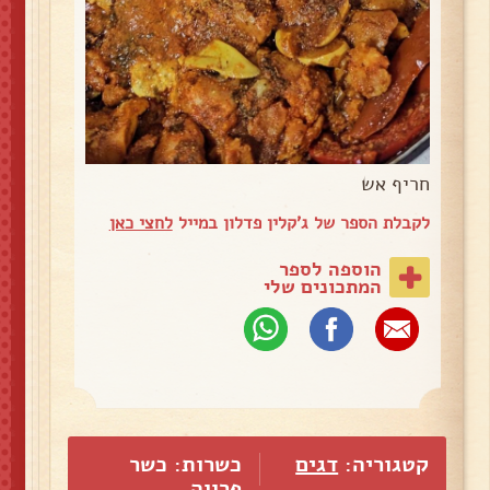
חריף אש
לקבלת הספר של ג'קלין פדלון במייל
לחצי כאן
הוספה לספר
המתכונים שלי
קטגוריה:
דגים
כשרות: כשר
פרווה