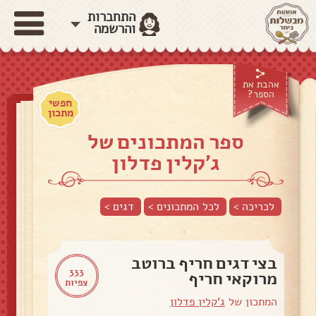
התחברות
והרשמה
אהבת את
הספר?
חפשי
מתכון
ספר המתכונים של
ג'קלין פדלון
לכריכה >
לכל המתכונים >
דגים
>
בצי דגים חריף ברוטב
333
מרוקאי חריף
צפיות
המתכון של
ג'קלין פדלון