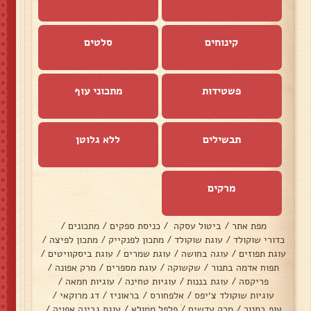
קינוחים
סלטים
פשטידות
מתכוני עוף
תבשילים
ללא גלוטן
מרקים
מפת אתר
/
ביטול עסקה
/
כניסת ספקים
/
מתכונים
/
כדורי שוקולד
/
עוגת שוקולד
/
מתכון לפנקייק
/
מתכון לפיצה
/
עוגת תפוזים
/
עוגה בחושה
/
עוגת שמרים
/
עוגת ביסקוויטים
/
תפוח אדמה בתנור
/
שקשוקה
/
עוגת מספרים
/
מרק אפונה
/
פריקסה
/
עוגת בננות
/
עוגיות טחינה
/
עוגיות חמאה
/
עוגיות שוקולד צ׳יפס
/
אלפחורס
/
בראוניז
/
דג מרוקאי
/
עוף בתנור
/
מרק עדשים
/
פלפל ממולא
/
עוגת גבינה אפויה
/