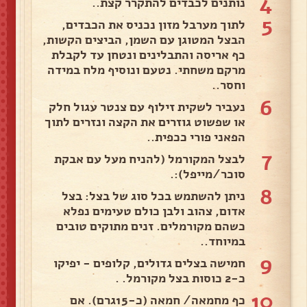
4
נותנים לכבדים להתקרר קצת..
5
לתוך מערבל מזון נכניס את הכבדים,
הבצל המטוגן עם השמן, הביצים הקשות,
כף אריסה והתבלינים ונטחן עד לקבלת
מרקם משחתי. נטעם ונוסיף מלח במידה
וחסר..
6
נעביר לשקית זילוף עם צנטר עגול חלק
או שפשוט גוזרים את הקצה ונזרים לתוך
הפאני פורי ככפית..
7
לבצל המקורמל (להניח מעל עם אבקת
סוכר/מייפל):.
8
ניתן להשתמש בכל סוג של בצל: בצל
אדום, צהוב ולבן כולם טעימים נפלא
כשהם מקורמלים. זנים מתוקים טובים
במיוחד..
9
חמישה בצלים גדולים, קלופים - יפיקו
כ-2 כוסות בצל מקורמל. .
10
כף מחמאה/ חמאה (כ-15גרם). אם