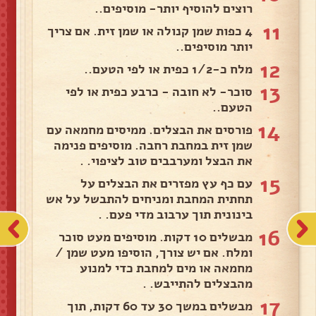
רוצים להוסיף יותר- מוסיפים..
11
4 כפות שמן קנולה או שמן זית. אם צריך
יותר מוסיפים..
12
מלח כ-1/2 כפית או לפי הטעם..
13
סוכר- לא חובה - כרבע כפית או לפי
הטעם..
14
פורסים את הבצלים. ממיסים מחמאה עם
שמן זית במחבת רחבה. מוסיפים פנימה
את הבצל ומערבבים טוב לציפוי. .
15
עם כף עץ מפזרים את הבצלים על
תחתית המחבת ומניחים להתבשל על אש
בינונית תוך ערבוב מדי פעם. .
16
מבשלים 10 דקות. מוסיפים מעט סוכר
ומלח. אם יש צורך, הוסיפו מעט שמן /
מחמאה או מים למחבת כדי למנוע
מהבצלים להתייבש. .
17
מבשלים במשך 30 עד 60 דקות, תוך