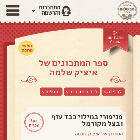
התחברות
והרשמה
אהבת את
הספר?
חפשי
מתכון
ספר המתכונים של
איציק שלמה
לכריכה >
לכל המתכונים >
תוספות
>
פניפורי במילוי כבד עוף
892
ובצל מקורמל
צפיות
המתכון של
איציק שלמה