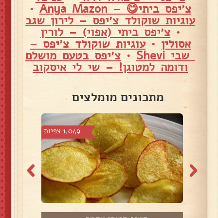
צ׳יפס ביתי😋 – Anya Mazon
•
עוגיות שוקולד צ׳יפס – לירון שגב
•
צ׳יפס ביתי (אפוי) – לורין
אסולין
•
עוגיות שוקולד צ׳יפס –
שבי Shevi
•
צ׳יפס בטעם מושלם
ודומה למטוגן! – שי לי איסקוב
מתכונים מומלצים
2 צפיות
1,049 צפיות