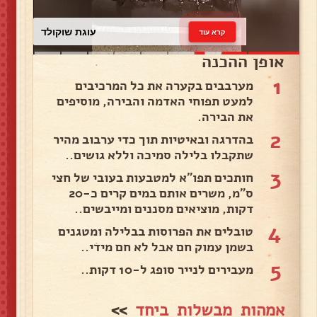
עוגת שוקולד
קרא עוד
אופן ההכנה
1
מערבבים בקערה את כל המרכיבים
למעט תפוחי האדמה והבירה, מוסיפים
את הבירה.
2
בהדרגה ובאיטיות תוך כדי ערבוב מהיר
שתקבלו בלילה סמיכה וללא גושים..
3
חותכים תפו״א למטבעות בעובי של חצי
ס״מ, משרים אותם במים קרים כ-20
דקות, מוציאים מסננים ומייבשים..
4
טובלים את הפרוסות בבלילה ומטגנים
בשמן עמוק חם אבל לא חם מידי..
5
מעבירים לנייר סופג ל-10 דקות..
אמהות מבשלות ביחד
>>