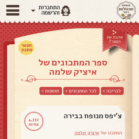
התחברות
והרשמה
אהבת את
הספר?
חפשי
מתכון
ספר המתכונים של
איציק שלמה
לכריכה >
לכל המתכונים >
תוספות
>
צ׳יפס מנופח בבירה
4,772
צפיות
המתכון של
איציק שלמה