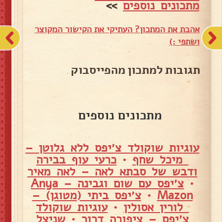
מתכונים נוספים
>>
אהבת את המתכון? העתיקי את הקישור המקוצר
ושתפי :)
תגובות למתכון מהפייסבוק
מתכונים נוספים
עוגיות שוקולד צ׳יפס ללא גלוטן –
מיכל שחף
•
כרעי עוף בבירה
ודבש של סבתא לאה – לאה מאיר
•
צ׳יפס עם שום וגבינה – Anya
Mazon
•
צ׳יפס ביתי (מטוגן) –
לורין אסולין
•
עוגיות שוקולד
צ׳יפס – ציפורה דרור
•
שניצל