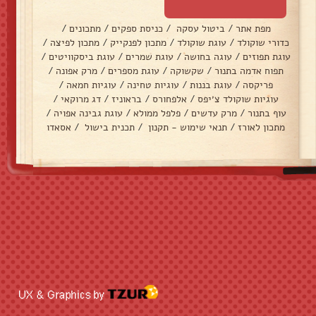
מפת אתר
/
ביטול עסקה
/
כניסת ספקים
/
מתכונים
/
כדורי שוקולד
/
עוגת שוקולד
/
מתכון לפנקייק
/
מתכון לפיצה
/
עוגת תפוזים
/
עוגה בחושה
/
עוגת שמרים
/
עוגת ביסקוויטים
/
תפוח אדמה בתנור
/
שקשוקה
/
עוגת מספרים
/
מרק אפונה
/
פריקסה
/
עוגת בננות
/
עוגיות טחינה
/
עוגיות חמאה
/
עוגיות שוקולד צ׳יפס
/
אלפחורס
/
בראוניז
/
דג מרוקאי
/
עוף בתנור
/
מרק עדשים
/
פלפל ממולא
/
עוגת גבינה אפויה
/
מתכון לאורז
/
תנאי שימוש - תקנון
/
תכנית בישול
/
אסאדו