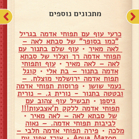
מתכונים נוספים
כרעי עוף עם תפוחי אדמה בגריל
"כמו בסופר" של סבתא לאה –
לאה מאיר
•
עוף שלם בתנור עם
תפוחי אדמה רך וצלוי של סבתא
לאה – לאה מאיר
•
עוף ותפוחי
אדמה בתנור – בת אלי
•
קוגל
תפוח אדמה ירושלמי מוצלח. –
נעמי שושן
•
פרוסות תפוחי אדמה
ובטטה בתנור - נורית ג. – נורית
גיספן
•
תבשיל עוף צהוב עם
תפוחי אדמה ללקק ת'אצבעות!!!
של סבתא לאה – לאה מאיר
•
לביבות תפוחי אדמה. – נאוה
מלכה
•
פירה תפוחי אדמה חלבי –
Anya Mazon
•
אורז אפוי עם