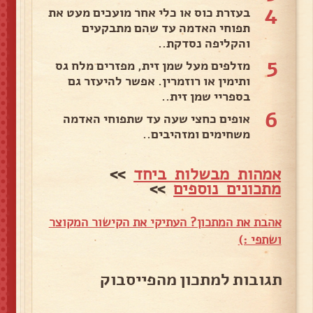
4
בעזרת כוס או כלי אחר מועכים מעט את
תפוחי האדמה עד שהם מתבקעים
והקליפה נסדקת..
5
מזלפים מעל שמן זית, מפזרים מלח גס
ותימין או רוזמרין. אפשר להיעזר גם
בספריי שמן זית..
6
אופים כחצי שעה עד שתפוחי האדמה
משחימים ומזהיבים..
אמהות מבשלות ביחד
>>
מתכונים נוספים
>>
אהבת את המתכון? העתיקי את הקישור המקוצר
ושתפי :)
תגובות למתכון מהפייסבוק