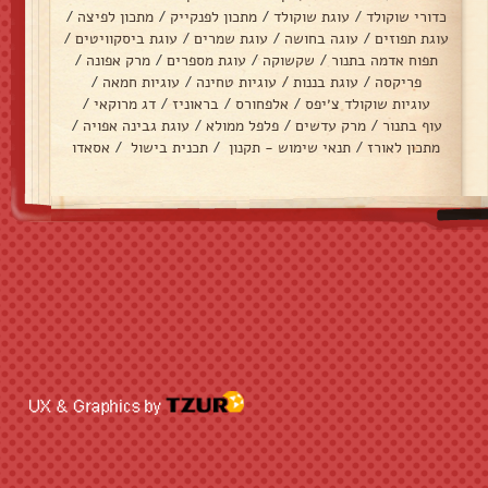
כדורי שוקולד
/
עוגת שוקולד
/
מתכון לפנקייק
/
מתכון לפיצה
/
עוגת תפוזים
/
עוגה בחושה
/
עוגת שמרים
/
עוגת ביסקוויטים
/
תפוח אדמה בתנור
/
שקשוקה
/
עוגת מספרים
/
מרק אפונה
/
פריקסה
/
עוגת בננות
/
עוגיות טחינה
/
עוגיות חמאה
/
עוגיות שוקולד צ׳יפס
/
אלפחורס
/
בראוניז
/
דג מרוקאי
/
עוף בתנור
/
מרק עדשים
/
פלפל ממולא
/
עוגת גבינה אפויה
/
מתכון לאורז
/
תנאי שימוש - תקנון
/
תכנית בישול
/
אסאדו