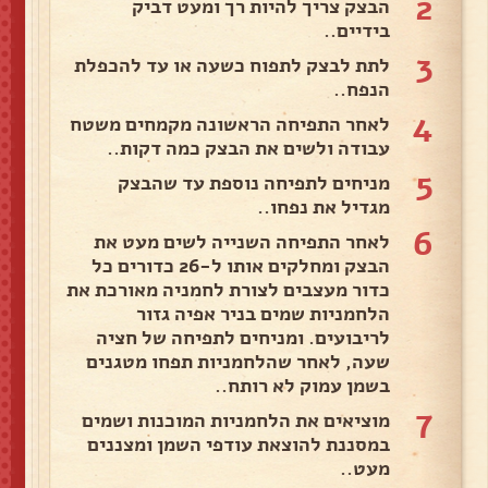
2
הבצק צריך להיות רך ומעט דביק
בידיים..
3
לתת לבצק לתפוח כשעה או עד להכפלת
הנפח..
4
לאחר התפיחה הראשונה מקמחים משטח
עבודה ולשים את הבצק כמה דקות..
5
מניחים לתפיחה נוספת עד שהבצק
מגדיל את נפחו..
6
לאחר התפיחה השנייה לשים מעט את
הבצק ומחלקים אותו ל-26 כדורים כל
כדור מעצבים לצורת לחמניה מאורכת את
הלחמניות שמים בניר אפיה גזור
לריבועים. ומניחים לתפיחה של חציה
שעה, לאחר שהלחמניות תפחו מטגנים
בשמן עמוק לא רותח..
7
מוציאים את הלחמניות המוכנות ושמים
במסננת להוצאת עודפי השמן ומצננים
מעט..