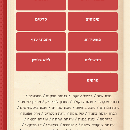
קינוחים
סלטים
פשטידות
מתכוני עוף
תבשילים
ללא גלוטן
מרקים
מפת אתר
/
ביטול עסקה
/
כניסת ספקים
/
מתכונים
/
כדורי שוקולד
/
עוגת שוקולד
/
מתכון לפנקייק
/
מתכון לפיצה
/
עוגת תפוזים
/
עוגה בחושה
/
עוגת שמרים
/
עוגת ביסקוויטים
/
תפוח אדמה בתנור
/
שקשוקה
/
עוגת מספרים
/
מרק אפונה
/
פריקסה
/
עוגת בננות
/
עוגיות טחינה
/
עוגיות חמאה
/
עוגיות שוקולד צ׳יפס
/
אלפחורס
/
בראוניז
/
דג מרוקאי
/