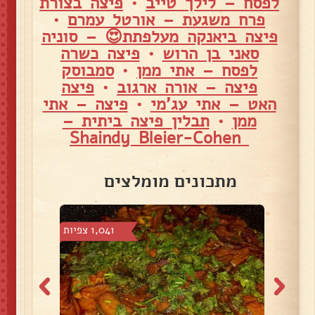
לפסח – לילך טייב
•
פיצה בצורת
פרח משגעת – אורטל עמרם
•
פיצה ביאנקה מעלפתת😍 – סוניה
סאני בן הרוש
•
פיצה כשרה
לפסח – אתי ממן
•
סמבוסק
פיצה – אורה ארגוב
•
פיצה
האט – אתי עג'מי
•
פיצה – אתי
ממן
•
תבלין פיצה ביתית –
Shaindy Bleier-Cohen
מתכונים מומלצים
 צפיות
1,041 צפיות