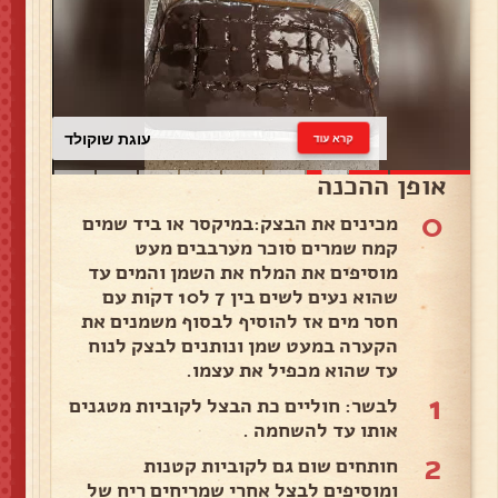
עוגת שוקולד
קרא עוד
אופן ההכנה
0
מכינים את הבצק:במיקסר או ביד שמים
קמח שמרים סוכר מערבבים מעט
מוסיפים את המלח את השמן והמים עד
שהוא נעים לשים בין 7 ל10 דקות עם
חסר מים אז להוסיף לבסוף משמנים את
הקערה במעט שמן ונותנים לבצק לנוח
עד שהוא מכפיל את עצמו.
1
לבשר: חוליים כת הבצל לקוביות מטגנים
אותו עד להשחמה .
2
חותחים שום גם לקוביות קטנות
ומוסיפים לבצל אחרי שמריחים ריח של