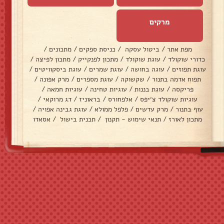
מרקים
מפת אתר
/
ביטול עסקה
/
כניסת ספקים
/
מתכונים
/
כדורי שוקולד
/
עוגת שוקולד
/
מתכון לפנקייק
/
מתכון לפיצה
/
עוגת תפוזים
/
עוגה בחושה
/
עוגת שמרים
/
עוגת ביסקוויטים
/
תפוח אדמה בתנור
/
שקשוקה
/
עוגת מספרים
/
מרק אפונה
/
פריקסה
/
עוגת בננות
/
עוגיות טחינה
/
עוגיות חמאה
/
עוגיות שוקולד צ׳יפס
/
אלפחורס
/
בראוניז
/
דג מרוקאי
/
עוף בתנור
/
מרק עדשים
/
פלפל ממולא
/
עוגת גבינה אפויה
/
מתכון לאורז
/
תנאי שימוש - תקנון
/
תכנית בישול
/
אסאדו