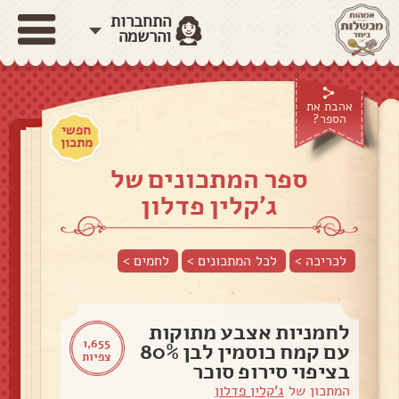
התחברות
והרשמה
אהבת את
הספר?
חפשי
מתכון
ספר המתכונים של
ג'קלין פדלון
לכריכה >
לכל המתכונים >
לחמים
>
לחמניות אצבע מתוקות
1,655
עם קמח כוסמין לבן 80%
צפיות
בציפוי סירופ סוכר
המתכון של
ג'קלין פדלון