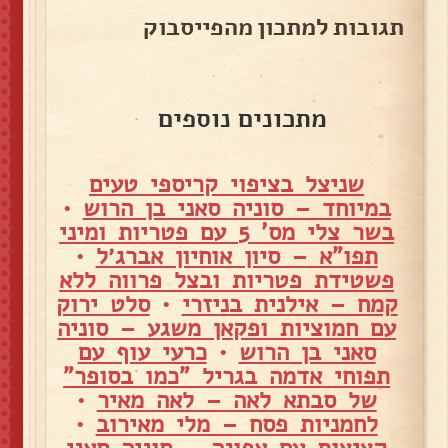
תגובות למתכון מהפייסבוק
מתכונים נוספים
שניצל בציפוי קריספי טעים
במיוחד – סוניה סאני בן הרוש
•
בשר צלי מס' 5 עם פטריות ומיני
תפו"א – סיון אוחיון אברג׳ל
•
פשטידת פטריות ובצל פרווה ללא
קמח – אילנית בניזרי
•
סלט ירוק
עם חמוציות ופקאן משגע – סוניה
סאני בן הרוש
•
כרעי עוף עם
תפוחי אדמה בגריל "כמו בסופר"
של סבתא לאה – לאה מאיר
•
לחמניות פסח – מלי מאירוב
•
קציצות עם אפונה – סוניה סאני