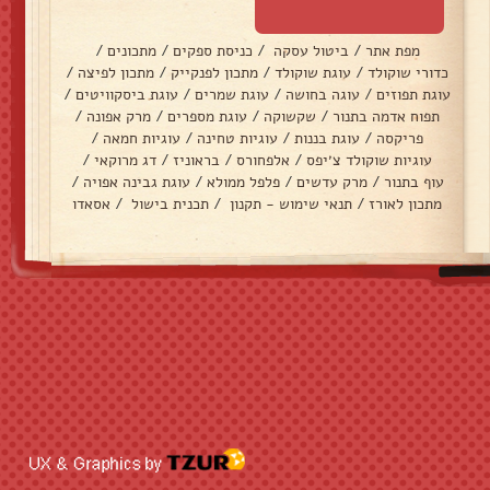
מפת אתר
/
ביטול עסקה
/
כניסת ספקים
/
מתכונים
/
כדורי שוקולד
/
עוגת שוקולד
/
מתכון לפנקייק
/
מתכון לפיצה
/
עוגת תפוזים
/
עוגה בחושה
/
עוגת שמרים
/
עוגת ביסקוויטים
/
תפוח אדמה בתנור
/
שקשוקה
/
עוגת מספרים
/
מרק אפונה
/
פריקסה
/
עוגת בננות
/
עוגיות טחינה
/
עוגיות חמאה
/
עוגיות שוקולד צ׳יפס
/
אלפחורס
/
בראוניז
/
דג מרוקאי
/
עוף בתנור
/
מרק עדשים
/
פלפל ממולא
/
עוגת גבינה אפויה
/
מתכון לאורז
/
תנאי שימוש - תקנון
/
תכנית בישול
/
אסאדו