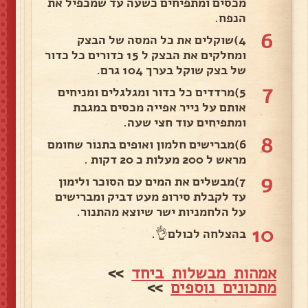
מכסים ומתפיחים כשעה עד שמכפיל את
הנפח.
6
4)שוקלים את כל המסה של הבצק
ומחלקים את הבצק ל 15 כדורים כל כדור
של בצק שוקל בערך 104 גרם.
7
5)מרדדים כל כדור ומגלגלים ומניחים
אותם על נייר אפייה מכסים במגבת
ומתפיחים עוד חצי שעה.
8
6)מברישים חלמון ואופים בתנור שחומם
מראש ל 200 מעלות כ 20 דקות .
9
7)מבשלים את המים עם הסוכר ולימון
עד לקבלת סירופ מעט דביק ומברישים
על הלחמניות ישר שיוצא מהתנור.
10
בהצלחה לכולם👌.
אמהות מבשלות ביחד
>>
מתכונים נוספים
>>