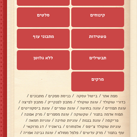
קינוחים
סלטים
פשטידות
מתכוני עוף
תבשילים
ללא גלוטן
מרקים
מפת אתר
/
ביטול עסקה
/
כניסת ספקים
/
מתכונים
/
כדורי שוקולד
/
עוגת שוקולד
/
מתכון לפנקייק
/
מתכון לפיצה
/
עוגת תפוזים
/
עוגה בחושה
/
עוגת שמרים
/
עוגת ביסקוויטים
/
תפוח אדמה בתנור
/
שקשוקה
/
עוגת מספרים
/
מרק אפונה
/
פריקסה
/
עוגת בננות
/
עוגיות טחינה
/
עוגיות חמאה
/
עוגיות שוקולד צ׳יפס
/
אלפחורס
/
בראוניז
/
דג מרוקאי
/
עוף בתנור
/
מרק עדשים
/
פלפל ממולא
/
עוגת גבינה אפויה
/