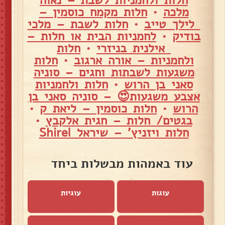
חלות ולחמניות לשבת – נאוה
מלכה
•
חלות מקמח כוסמין –
לילך טייב
•
חלות לשבת – מלכי
בודיק
•
לחמניות הבית או חלות –
אילנית בניזרי
•
חלות
ולחמניות – אורה ארגוב
•
חלות
משגעות לשבתות וחגים – סוניה
סאני בן הרוש
•
חלות ולחמניות
אצבע משגעות😍 – סוניה סאני בן
הרוש
•
חלות כוסמין – ליאת ק
•
בגטים/ חלות – חגית אלקבץ
•
חלות ויזניץ' – שיראל Shirel
עוד באמהות מבשלות ביחד
עוגות
עוגיות