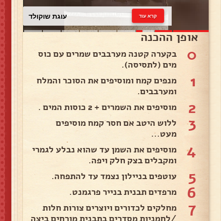
עוגת שוקולד
קרא עוד
אופן ההכנה
0
בקערה קטנה מערבבים שמרים עם כוס
מים (לתסיסה).
1
מנפים קמח ומוסיפים את הסוכר והמלח
ומערבבים.
2
מוסיפים את השמרים + 2 כוסות המים .
3
ללוש היטב אם חסר קמח מוסיפים
מעט...
4
מוסיפים את השמן עד שהוא נבלע לגמרי
ומקבלים בצק חלק ויפה.
5
עוטפים בניילון נצמד עד להתפחה.
6
מרפדים תבנית בנייר פרגמנט.
7
מחלקים לכדורים ויוצרים צורות חלות
/לחמניות מסדרים בתבנית מורחים ביצה