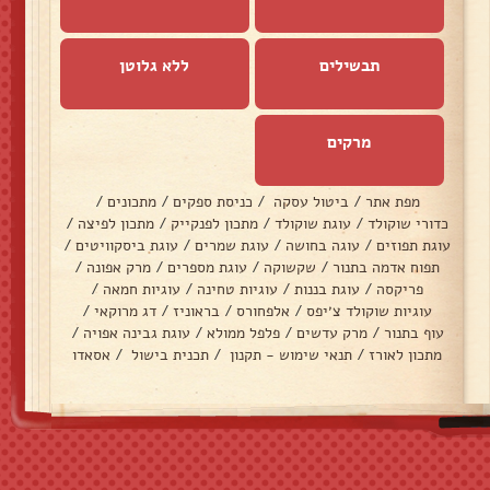
תבשילים
ללא גלוטן
מרקים
מפת אתר
/
ביטול עסקה
/
כניסת ספקים
/
מתכונים
/
כדורי שוקולד
/
עוגת שוקולד
/
מתכון לפנקייק
/
מתכון לפיצה
/
עוגת תפוזים
/
עוגה בחושה
/
עוגת שמרים
/
עוגת ביסקוויטים
/
תפוח אדמה בתנור
/
שקשוקה
/
עוגת מספרים
/
מרק אפונה
/
פריקסה
/
עוגת בננות
/
עוגיות טחינה
/
עוגיות חמאה
/
עוגיות שוקולד צ׳יפס
/
אלפחורס
/
בראוניז
/
דג מרוקאי
/
עוף בתנור
/
מרק עדשים
/
פלפל ממולא
/
עוגת גבינה אפויה
/
מתכון לאורז
/
תנאי שימוש - תקנון
/
תכנית בישול
/
אסאדו