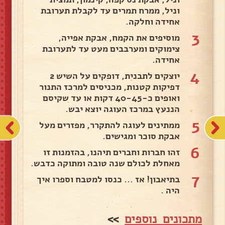
וניל, ממרח תמרים עד לקבלת תערובת
אחידה וחלקה.
3
מוסיפים את הקמח, אבקת אפייה,
צימוקים ומערבבים מעט עד לתערובת
אחידה.
4
יוצקים לתבנית, דופקים על השיש 2
דפיקות קטנות, מכניסים למרכז התנור
ואופים כ-40-45 דקות או עד שקיסם
הננעץ במרכז העוגה יוצא יבש.
5
ממתינים לעוגה להתקרר, מפזרים מעל
אבקת סוכר ומגישים.
6
זהו חברות וחברים תיהנו, בהזמנות זו
מאחלת לכולם שנה טובה ומתוקה כדבש.
7
בתיאבון! אז ... כנסו למטבח וספרו איך
היה .
מתכונים נוספים
>>