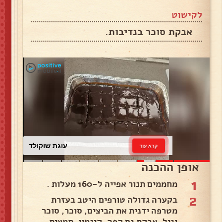
לקישוט
אבקת סוכר בנדיבות.
עוגת שוקולד
קרא עוד
אופן ההכנה
1
מחממים תנור אפייה ל-160 מעלות .
2
בקערה גדולה טורפים היטב בעזרת
מטרפה ידנית את הביצים, סוכר, סוכר
וניל, אבקת נס קפה, קינמון, תמצית