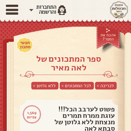
התחברות
והרשמה
אהבת את
הספר?
חפשי
מתכון
ספר המתכונים של
לאה מאיר
לכריכה >
לכל המתכונים >
ללא גלוטן
>
פשוט לערבב הכל!!!
1,569
עוגת ממרח תמרים
צפיות
מנצחת ללא גלוטן של
סבתא לאה