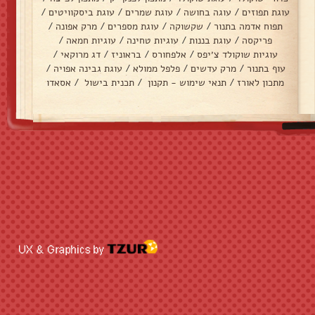
עוגת תפוזים
/
עוגה בחושה
/
עוגת שמרים
/
עוגת ביסקוויטים
/
תפוח אדמה בתנור
/
שקשוקה
/
עוגת מספרים
/
מרק אפונה
/
פריקסה
/
עוגת בננות
/
עוגיות טחינה
/
עוגיות חמאה
/
עוגיות שוקולד צ׳יפס
/
אלפחורס
/
בראוניז
/
דג מרוקאי
/
עוף בתנור
/
מרק עדשים
/
פלפל ממולא
/
עוגת גבינה אפויה
/
מתכון לאורז
/
תנאי שימוש - תקנון
/
תכנית בישול
/
אסאדו