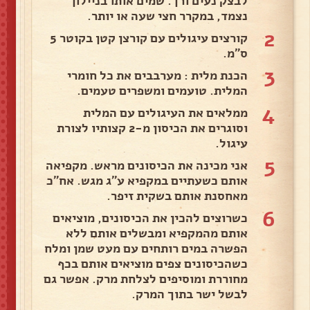
לבצק נעים ורך. שמים אותו בניילון
נצמד, במקרר חצי שעה או יותר.
2
קורצים עיגולים עם קורצן קטן בקוטר 5
ס"מ.
3
הכנת מלית : מערבבים את כל חומרי
המלית. טועמים ומשפרים טעמים.
4
ממלאים את העיגולים עם המלית
וסוגרים את הכיסון מ-2 קצותיו לצורת
עיגול.
5
אני מכינה את הכיסונים מראש. מקפיאה
אותם כשעתיים במקפיא ע"ג מגש. אח"כ
מאחסנת אותם בשקית זיפר.
6
כשרוצים להכין את הכיסונים, מוציאים
אותם מהמקפיא ומבשלים אותם ללא
הפשרה במים רותחים עם מעט שמן ומלח
כשהכיסונים צפים מוציאים אותם בכף
מחוררת ומוסיפים לצלחת מרק. אפשר גם
לבשל ישר בתוך המרק.