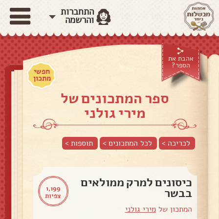
התחברות
והרשמה
אהבת את
הספר?
חפשי
מתכון
ספר המתכונים של
מירי גולני
לכריכה >
לכל המתכונים >
תוספות
>
כיסונים למרק ממולאים
1,199
בבשר
צפיות
המתכון של
מירי גולני