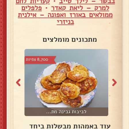
בבשר – לילך טייב
•
קעריות לחם
למרק – ליאת קאדר
•
פלפלים
ממולאים באורז ואפונה – אילנית
בניזרי
מתכונים מומלצים
צפיות
8,700 צפיות
לביבות גבינה מת...
עוד באמהות מבשלות ביחד