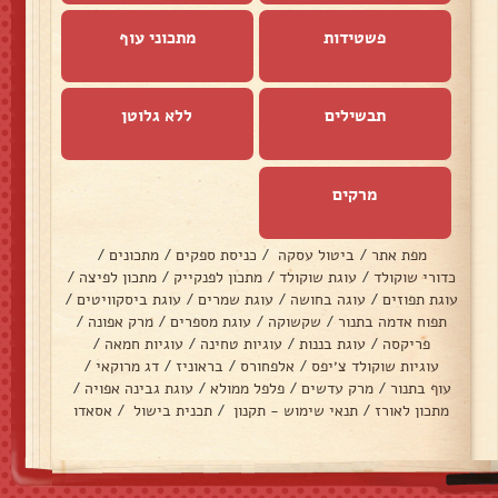
פשטידות
מתכוני עוף
תבשילים
ללא גלוטן
מרקים
מפת אתר
/
ביטול עסקה
/
כניסת ספקים
/
מתכונים
/
כדורי שוקולד
/
עוגת שוקולד
/
מתכון לפנקייק
/
מתכון לפיצה
/
עוגת תפוזים
/
עוגה בחושה
/
עוגת שמרים
/
עוגת ביסקוויטים
/
תפוח אדמה בתנור
/
שקשוקה
/
עוגת מספרים
/
מרק אפונה
/
פריקסה
/
עוגת בננות
/
עוגיות טחינה
/
עוגיות חמאה
/
עוגיות שוקולד צ׳יפס
/
אלפחורס
/
בראוניז
/
דג מרוקאי
/
עוף בתנור
/
מרק עדשים
/
פלפל ממולא
/
עוגת גבינה אפויה
/
מתכון לאורז
/
תנאי שימוש - תקנון
/
תכנית בישול
/
אסאדו