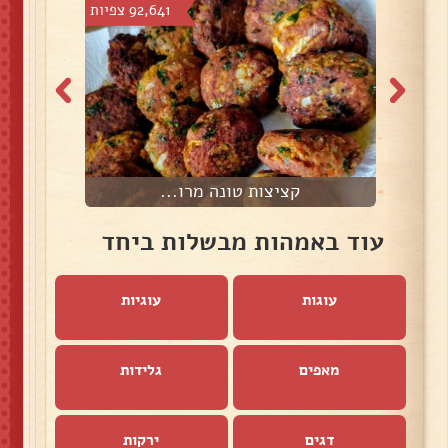
צפיות
92,641 צפיות
קציצות טונה מרו...
ס
עוד באמהות מבשלות ביחד
עוגות
עוגיות
מאפים
גלידות
דגים
ירקות