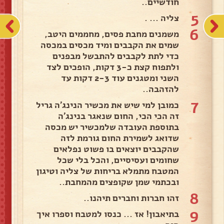
חודשיים..
5
צליה ... .
6
משמנים מחבת פסים, מחממים היטב,
שמים את הקבבים ומיד מכסים במכסה
כדי לתת לקבבים להתבשל מבפנים
ולתפוח קצת כ-3 דקות, הופכים לצד
השני ומטגנים עוד 2-3 דקות עד
להזהבה..
7
כמובן למי שיש את מכשיר הנינג'ה גריל
זה הכי הכי, החום שנאגר בנינג'ה
בתוספת העובדה שלמכשיר יש מכסה
שדואג לשמירת החום גורמת לזה
שהקבבים יוצאים בו פשוט נפלאים
שחומים ועסיסיים, והכל בלי שכל
המטבח מתמלא בריחות של צליה וטיגון
ובכתמי שמן שקופצים מהמחבת..
8
זהו חברות וחברים תיהנו..
9
בתיאבון! אז ... כנסו למטבח וספרו איך