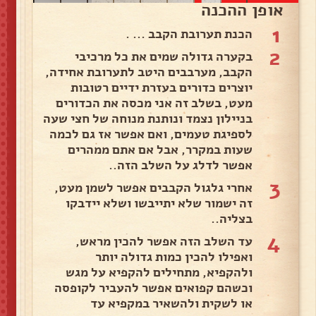
אופן ההכנה
1
הכנת תערובת הקבב ... .
2
בקערה גדולה שמים את כל מרכיבי
הקבב, מערבבים היטב לתערובת אחידה,
יוצרים כדורים בעזרת ידיים רטובות
מעט, בשלב זה אני מכסה את הכדורים
בניילון נצמד ונותנת מנוחה של חצי שעה
לספיגת טעמים, ואם אפשר אז גם לכמה
שעות במקרר, אבל אם אתם ממהרים
אפשר לדלג על השלב הזה..
3
אחרי גלגול הקבבים אפשר לשמן מעט,
זה ישמור שלא יתייבשו ושלא יידבקו
בצליה..
4
עד השלב הזה אפשר להכין מראש,
ואפילו להכין כמות גדולה יותר
ולהקפיא, מתחילים להקפיא על מגש
וכשהם קפואים אפשר להעביר לקופסה
או לשקית ולהשאיר במקפיא עד