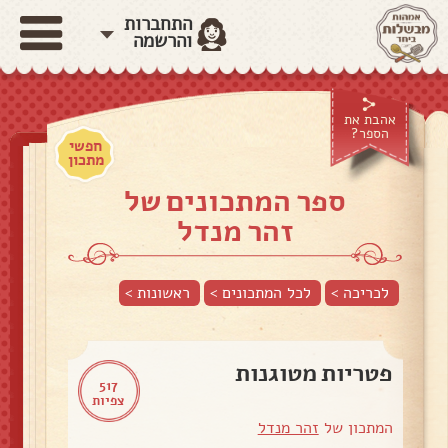
התחברות
והרשמה
אהבת את
הספר?
חפשי
מתכון
ספר המתכונים של
זהר מנדל
לכריכה >
לכל המתכונים >
ראשונות
>
פטריות מטוגנות
517
צפיות
המתכון של
זהר מנדל