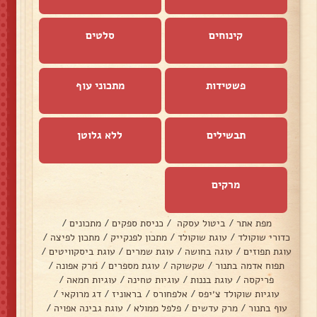
קינוחים
סלטים
פשטידות
מתכוני עוף
תבשילים
ללא גלוטן
מרקים
מפת אתר
/
ביטול עסקה
/
כניסת ספקים
/
מתכונים
/
כדורי שוקולד
/
עוגת שוקולד
/
מתכון לפנקייק
/
מתכון לפיצה
/
עוגת תפוזים
/
עוגה בחושה
/
עוגת שמרים
/
עוגת ביסקוויטים
/
תפוח אדמה בתנור
/
שקשוקה
/
עוגת מספרים
/
מרק אפונה
/
פריקסה
/
עוגת בננות
/
עוגיות טחינה
/
עוגיות חמאה
/
עוגיות שוקולד צ׳יפס
/
אלפחורס
/
בראוניז
/
דג מרוקאי
/
עוף בתנור
/
מרק עדשים
/
פלפל ממולא
/
עוגת גבינה אפויה
/