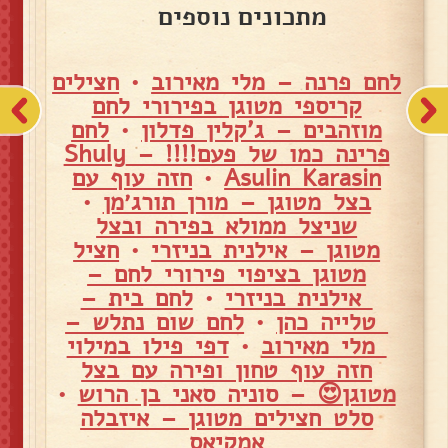
מתכונים נוספים
לחם פרנה – מלי מאירוב
•
חצילים
קריספי מטוגן בפירורי לחם
מוזהבים – ג'קלין פדלון
•
לחם
פרינה כמו של פעם!!!! – Shuly
Asulin Karasin
•
חזה עוף עם
בצל מטוגן – מורן תורג׳מן
•
שניצל ממולא בפירה ובצל
מטוגן – אילנית בניזרי
•
חציל
מטוגן בציפוי פירורי לחם –
אילנית בניזרי
•
לחם בית –
טלייה כהן
•
לחם שום נתלש –
מלי מאירוב
•
דפי פילו במילוי
חזה עוף טחון ופירה עם בצל
מטוגן😍 – סוניה סאני בן הרוש
•
סלט חצילים מטוגן – איזבלה
אמקיאס