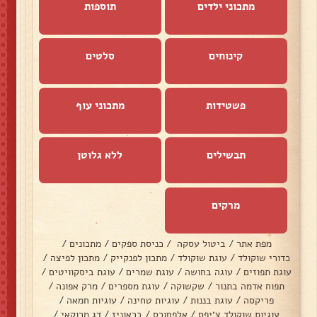
מתכוני ילדים
תוספות
קינוחים
סלטים
פשטידות
מתכוני עוף
תבשילים
ללא גלוטן
מרקים
מפת אתר
/
ביטול עסקה
/
כניסת ספקים
/
מתכונים
/
כדורי שוקולד
/
עוגת שוקולד
/
מתכון לפנקייק
/
מתכון לפיצה
/
עוגת תפוזים
/
עוגה בחושה
/
עוגת שמרים
/
עוגת ביסקוויטים
/
תפוח אדמה בתנור
/
שקשוקה
/
עוגת מספרים
/
מרק אפונה
/
פריקסה
/
עוגת בננות
/
עוגיות טחינה
/
עוגיות חמאה
/
עוגיות שוקולד צ׳יפס
/
אלפחורס
/
בראוניז
/
דג מרוקאי
/