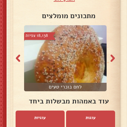
מתכונים מומלצים
פיות
18,138 צפיות
לחם בוכרי טעים
ל
עוד באמהות מבשלות ביחד
עוגות
עוגיות