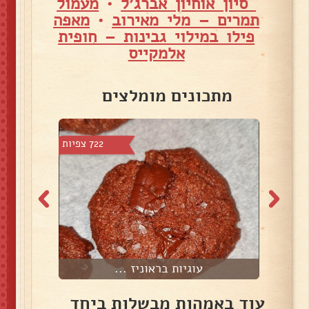
סיון אוחיון אברג׳ל
•
מעמול
תמרים – מלי מאירוב
•
מאפה
פילו במילוי גבינות – חופית
אלמקייס
מתכונים מומלצים
9 צפיות
722 צפיות
עוגיות בראוניז ...
עוד באמהות מבשלות ביחד