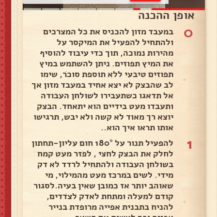
אופן ההכנה
0
במעבד מזון להכניס את כל המצרכים
ולהתחיל להפעיל את המיקסר על
מהירות נמוכה, תוך כדי עיבוד להוסיף
את המיץ תפוזים. ניתן להשתמש במיץ
תפוזים טיבעי ללא תוספת סוכר, שימו
לב שהבצק לא יצא אחיד במעבד מזון אך
אל תדאגו כשתעבירו לשולחן העבודה
ותעבדו מעט בידיים הוא יתאחד. הבצק
יוצא רך מאוד לא קשה ולא יבש, תרגישו
אותו תראו איך הוא..
1
להפעיל תנור על 180° חום עליון-תחתון
לחלק את הבצק לחצי , לפזר מעט קמח
בשולחן העבודה ולהתחיל לרדד לא דק
מידי. לשים במרכז מעט מהמילוי, מי
שאוהב יותר אז כמובן שאין בעיה.לסגור
קודם למעלה ומתחת לאדק לצדדים,
להניח בתבנית אפייה מרופדת בנייר