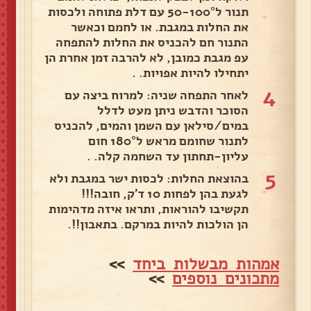
תנור ל50-100° עם דלת פתוחה ולכסות
את החלות במגבת. או לחמם וכאשר
התנור חם להכניס את החלות להתפחה
עפ מגבת כמובן, לא להרבה זמן אחרת הן
יתחילו להיות אפויות. .
4
לאחר התפחה שניה: למרוח ביצה עם
הסוכר והדבש ניתן מעט לדלל
במים/סילאן עם השמן והמים, להכניס
לתנור שחומם מראש ל180° חום
עליון-תחתון עד השחמה קלה. .
5
בהוצאת החלות: לכסות ישר במגבת ולא
לגעת בהן לפחות 10 ד'ק, חובה!!!
תקשיבו להוראות, ותראו איזה מדהימות
הן הולכות להיות במרקם. בתאבון!!.
אמהות מבשלות ביחד
>>
מתכונים נוספים
>>