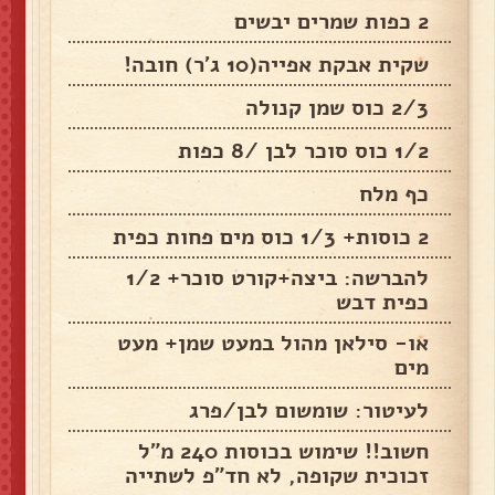
2 כפות שמרים יבשים
שקית אבקת אפייה(10 ג'ר) חובה!
2/3 כוס שמן קנולה
1/2 כוס סוכר לבן /8 כפות
כף מלח
2 כוסות+ 1/3 כוס מים פחות כפית
להברשה: ביצה+קורט סוכר+ 1/2
כפית דבש
או- סילאן מהול במעט שמן+ מעט
מים
לעיטור: שומשום לבן/פרג
חשוב!! שימוש בכוסות 240 מ"ל
זכוכית שקופה, לא חד"פ לשתייה