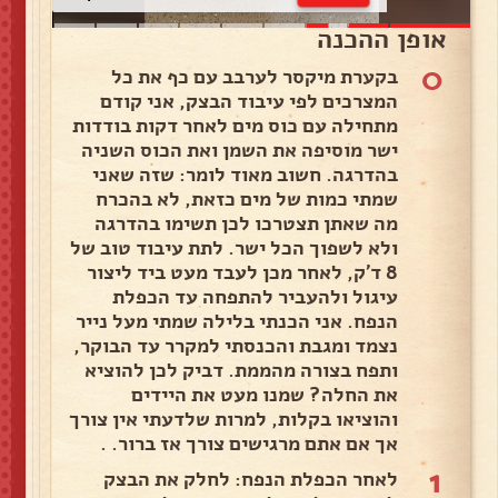
אופן ההכנה
0
בקערת מיקסר לערבב עם כף את כל
המצרכים לפי עיבוד הבצק, אני קודם
מתחילה עם כוס מים לאחר דקות בודדות
ישר מוסיפה את השמן ואת הכוס השניה
בהדרגה. חשוב מאוד לומר: שזה שאני
שמתי כמות של מים כזאת, לא בהכרח
מה שאתן תצטרכו לכן תשימו בהדרגה
ולא לשפוך הכל ישר. לתת עיבוד טוב של
8 ד'ק, לאחר מכן לעבד מעט ביד ליצור
עיגול ולהעביר להתפחה עד הכפלת
הנפח. אני הכנתי בלילה שמתי מעל נייר
נצמד ומגבת והכנסתי למקרר עד הבוקר,
ותפח בצורה מהממת. דביק לכן להוציא
את החלה? שמנו מעט את היידים
והוציאו בקלות, למרות שלדעתי אין צורך
אך אם אתם מרגישים צורך אז ברור. .
1
לאחר הכפלת הנפח: לחלק את הבצק