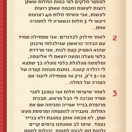
למספר חלקים לפי כמות החלות שאתן
רוצות לעשות ומכמה שאתן רוצות
לעשות, אני עשיתי חלות מ4 רצועות
ויצאו לי 3 חלות ונשארה לי לחמניה
אחת..
2
לאחר חילוק לכדורים: אני מתחילה תמיד
עם הכדור הראשון שגילגלתי מיכוון
שהוא הספיק קצת לנוח, אני מרדדת
כלפי מעלה ומטה יוצאת לי אליפסה,
ומלמטה מגלגלת כלפי מעלה כך שתצא
לי רולדה קטנה. נותנת מנוחה קצרה של
5-10 ד'ק, ורק אז מתחילה ליצור את
הצורה של החלה. .
3
לאחר שיצרתי חלות אני כמובן לפני
תמיד מכינה לי הכל מראש, תבנית
מרופדת בנייר אפייה ומניחה שם את
החלות. מעבירה להתפחה ומרססת מעט
שמן, לא מכסה אותן במגבת ולא בנייר
נצמד. שימו לב שאנחנו בימים קרים
ולוקח זמן לבצק לתפוח, יכולות לחמם