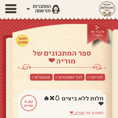
התחברות
והרשמה
אהבת את
הספר?
חפשי
מתכון
ספר המתכונים של
מוריה ❤
לכריכה >
לכל המתכונים >
טבעוניים
>
חלות ללא ביצים 🥚❌🔥
8,187
❤
צפיות
המתכון של
מוריה ❤