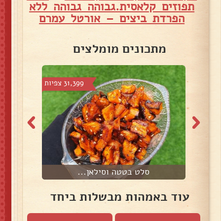
תפוזים קלאסית.גבוהה גבוהה ללא
הפרדת ביצים – אורטל עמרם
מתכונים מומלצים
6 צפיות
31,399 צפיות
סלט בטטה וסילאן...
עוד באמהות מבשלות ביחד