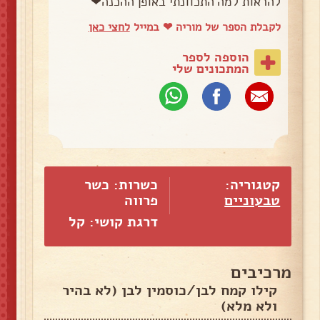
להראות למה התכוונתי באופן ההכנה❤
לקבלת הספר של מוריה ❤ במייל
לחצי כאן
הוספה לספר
המתכונים שלי
קטגוריה:
כשרות: כשר
טבעוניים
פרווה
דרגת קושי: קל
מרכיבים
קילו קמח לבן/כוסמין לבן (לא בהיר
ולא מלא)