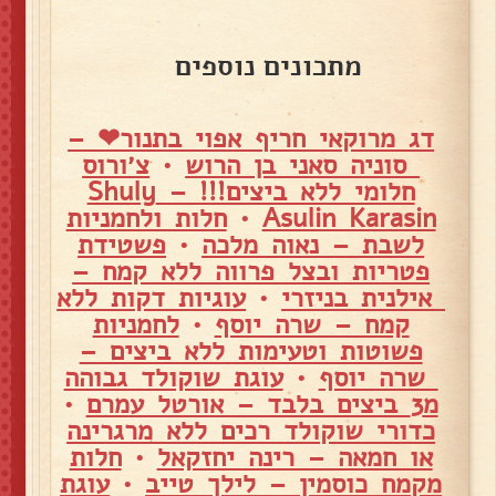
מתכונים נוספים
דג מרוקאי חריף אפוי בתנור❤ –
סוניה סאני בן הרוש
•
צ׳ורוס
חלומי ללא ביצים!!! – Shuly
Asulin Karasin
•
חלות ולחמניות
לשבת – נאוה מלכה
•
פשטידת
פטריות ובצל פרווה ללא קמח –
אילנית בניזרי
•
עוגיות דקות ללא
קמח – שרה יוסף
•
לחמניות
פשוטות וטעימות ללא ביצים –
שרה יוסף
•
עוגת שוקולד גבוהה
מ3 ביצים בלבד – אורטל עמרם
•
כדורי שוקולד רכים ללא מרגרינה
או חמאה – רינה יחזקאל
•
חלות
מקמח כוסמין – לילך טייב
•
עוגת