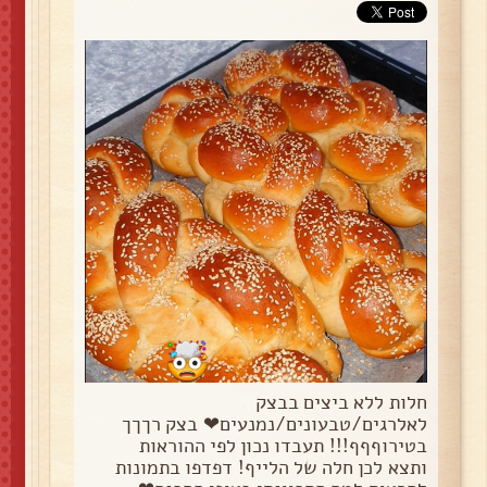
חלות ללא ביצים בבצק
לאלרגים/טבעונים/נמנעים❤ בצק רךךך
בטירוףףף!!! תעבדו נכון לפי ההוראות
ותצא לכן חלה של הלייף! דפדפו בתמונות