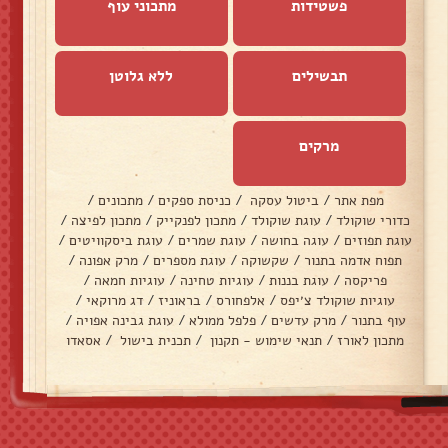
פשטידות
מתכוני עוף
תבשילים
ללא גלוטן
מרקים
מפת אתר
/
ביטול עסקה
/
כניסת ספקים
/
מתכונים
/
כדורי שוקולד
/
עוגת שוקולד
/
מתכון לפנקייק
/
מתכון לפיצה
/
עוגת תפוזים
/
עוגה בחושה
/
עוגת שמרים
/
עוגת ביסקוויטים
/
תפוח אדמה בתנור
/
שקשוקה
/
עוגת מספרים
/
מרק אפונה
/
פריקסה
/
עוגת בננות
/
עוגיות טחינה
/
עוגיות חמאה
/
עוגיות שוקולד צ׳יפס
/
אלפחורס
/
בראוניז
/
דג מרוקאי
/
עוף בתנור
/
מרק עדשים
/
פלפל ממולא
/
עוגת גבינה אפויה
/
מתכון לאורז
/
תנאי שימוש - תקנון
/
תכנית בישול
/
אסאדו