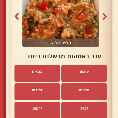
סלט זעלוק
ס
עוד באמהות מבשלות ביחד
עוגות
עוגיות
מאפים
גלידות
דגים
ירקות