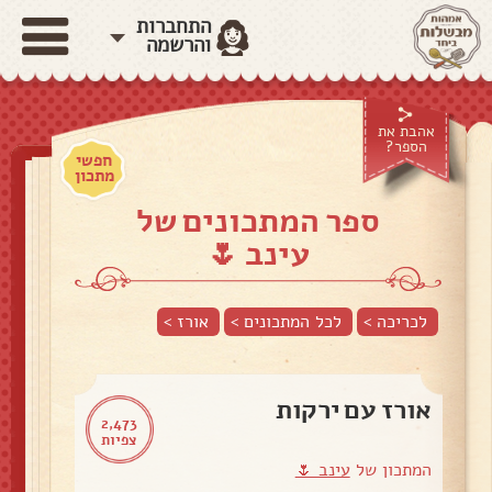
התחברות
והרשמה
אהבת את
הספר?
חפשי
מתכון
ספר המתכונים של
עינב 🌷
לכריכה >
לכל המתכונים >
אורז
>
אורז עם ירקות
2,473
צפיות
המתכון של
עינב 🌷