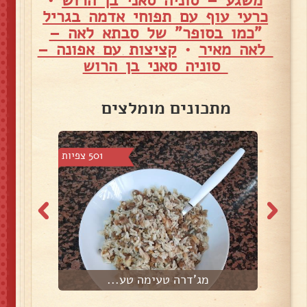
כרעי עוף עם תפוחי אדמה בגריל
"כמו בסופר" של סבתא לאה –
לאה מאיר
•
קציצות עם אפונה –
סוניה סאני בן הרוש
מתכונים מומלצים
 צפיות
501 צפיות
מג'דרה טעימה טע...