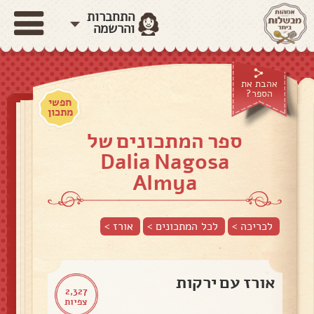
התחברות
והרשמה
אהבת את
הספר?
חפשי
מתכון
ספר המתכונים של
Dalia Nagosa
Almya
לכריכה >
לכל המתכונים >
אורז
>
אורז עם ירקות
2,327
צפיות