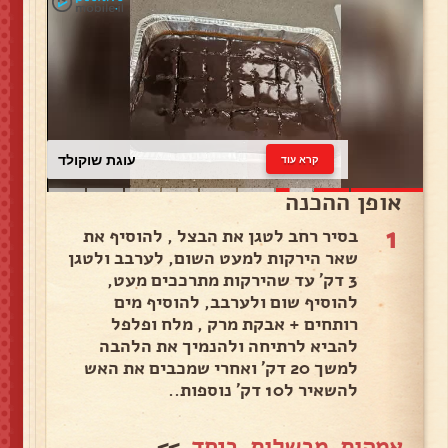
עוגת שוקולד
קרא עוד
אופן ההכנה
1
בסיר רחב לטגן את הבצל , להוסיף את
שאר הירקות למעט השום, לערבב ולטגן
3 דק׳ עד שהירקות מתרככים מעט,
להוסיף שום ולערבב, להוסיף מים
רותחים + אבקת מרק , מלח ופלפל
להביא לרתיחה ולהנמיך את הלהבה
למשך 20 דק׳ ואחרי שמכבים את האש
להשאיר ל10 דק׳ נוספות..
אמהות מבשלות ביחד
>>