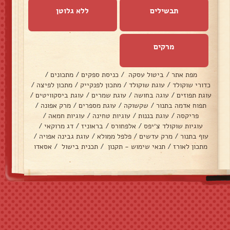
תבשילים
ללא גלוטן
מרקים
מפת אתר
/
ביטול עסקה
/
כניסת ספקים
/
מתכונים
/
כדורי שוקולד
/
עוגת שוקולד
/
מתכון לפנקייק
/
מתכון לפיצה
/
עוגת תפוזים
/
עוגה בחושה
/
עוגת שמרים
/
עוגת ביסקוויטים
/
תפוח אדמה בתנור
/
שקשוקה
/
עוגת מספרים
/
מרק אפונה
/
פריקסה
/
עוגת בננות
/
עוגיות טחינה
/
עוגיות חמאה
/
עוגיות שוקולד צ׳יפס
/
אלפחורס
/
בראוניז
/
דג מרוקאי
/
עוף בתנור
/
מרק עדשים
/
פלפל ממולא
/
עוגת גבינה אפויה
/
מתכון לאורז
/
תנאי שימוש - תקנון
/
תכנית בישול
/
אסאדו