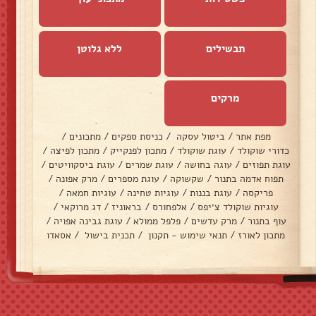
תבשילים
ללא גלוטן
מרקים
מפת אתר
/
ביטול עסקה
/
כניסת ספקים
/
מתכונים
/
כדורי שוקולד
/
עוגת שוקולד
/
מתכון לפנקייק
/
מתכון לפיצה
/
עוגת תפוזים
/
עוגה בחושה
/
עוגת שמרים
/
עוגת ביסקוויטים
/
תפוח אדמה בתנור
/
שקשוקה
/
עוגת מספרים
/
מרק אפונה
/
פריקסה
/
עוגת בננות
/
עוגיות טחינה
/
עוגיות חמאה
/
עוגיות שוקולד צ׳יפס
/
אלפחורס
/
בראוניז
/
דג מרוקאי
/
עוף בתנור
/
מרק עדשים
/
פלפל ממולא
/
עוגת גבינה אפויה
/
מתכון לאורז
/
תנאי שימוש - תקנון
/
תכנית בישול
/
אסאדו