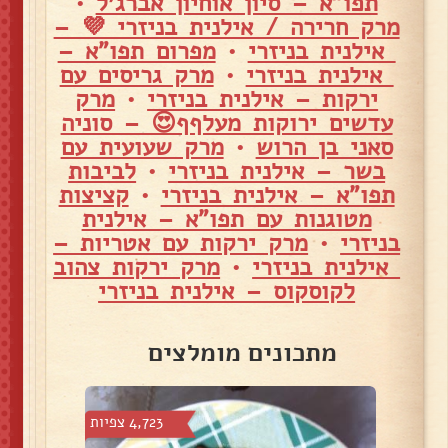
תפו"א – סיון אוחיון אברג׳ל
•
מרק חרירה / אילנית בניזרי 💜 –
אילנית בניזרי
•
מפרום תפו"א –
אילנית בניזרי
•
מרק גריסים עם
ירקות – אילנית בניזרי
•
מרק
עדשים ירוקות מעלףף😍 – סוניה
סאני בן הרוש
•
מרק שעועית עם
בשר – אילנית בניזרי
•
לביבות
תפו"א – אילנית בניזרי
•
קציצות
מטוגנות עם תפו"א – אילנית
בניזרי
•
מרק ירקות עם אטריות –
אילנית בניזרי
•
מרק ירקות צהוב
לקוסקוס – אילנית בניזרי
מתכונים מומלצים
צפיות
4,723 צפיות