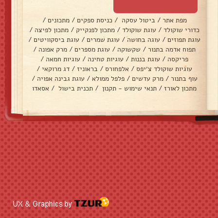
מפת אתר
/
ביטול עסקה
/
כניסת ספקים
/
מתכונים
/
כדורי שוקולד
/
עוגת שוקולד
/
מתכון לפנקייק
/
מתכון לפיצה
/
עוגת תפוזים
/
עוגה בחושה
/
עוגת שמרים
/
עוגת ביסקוויטים
/
תפוח אדמה בתנור
/
שקשוקה
/
עוגת מספרים
/
מרק אפונה
/
פריקסה
/
עוגת בננות
/
עוגיות טחינה
/
עוגיות חמאה
/
עוגיות שוקולד צ׳יפס
/
אלפחורס
/
בראוניז
/
דג מרוקאי
/
עוף בתנור
/
מרק עדשים
/
פלפל ממולא
/
עוגת גבינה אפויה
/
מתכון לאורז
/
תנאי שימוש - תקנון
/
תכנית בישול
/
אסאדו