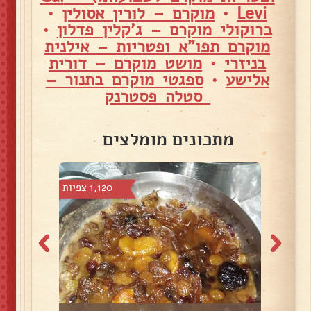
Levi
•
מוקרם – לורין אסולין
•
ברוקולי מוקרם – ג'קלין פדלון
•
מוקרם תפו"א ופטריות – אילנית
בניזרי
•
מושט מוקרם – דורית
אלישע
•
ספגטי מוקרם בתנור –
סטלה פסטרנק
מתכונים מומלצים
9 צפיות
1,120 צפיות