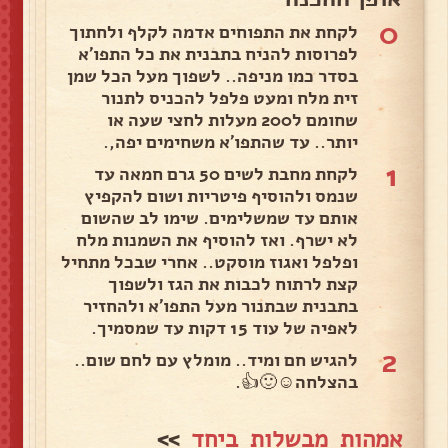
0
לקחת את התפוחים אדמה לקלף ולחתוך
לפרוסות להניח בתבנית את כל התפו'א
בסדר כמו מניפה.. לשפוך מעל הכל שמן
זית מלח ומעט פלפל להכניס לתנור
שחומם ל200 מעלות לחצי שעה או
יותר.. עד שהתפו'א משחימים יפה,.
1
לקחת מחבת לשים 50 גרם חמאה עד
שנמס ולהוסיף פיטריות ושום להקפיץ
אותם עד שמשלימים. שימו לב שהשום
לא ישרף. ואז להוסיף את השמנות מלח
ופלפל ואגוז מוסקט.. אחרי שבכל מתחיל
קצת לרתוח לכבות את הגז ולשפוך
בתבנית שבתנור מעל התפו'א ולהחזיר
לאפיה של עוד 15 דקות עד שמסמיך.
2
להגיש חם ומיד.. מומלץ עם לחם שום..
בהצלחה☺️🙂👍.
אמהות מבשלות ביחד
>>