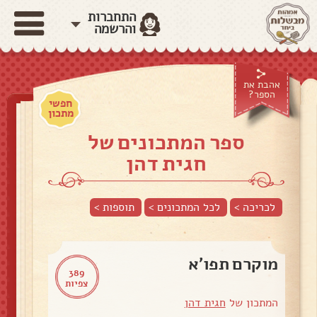
התחברות
והרשמה
אהבת את
הספר?
חפשי
מתכון
ספר המתכונים של
חגית דהן
לכריכה >
לכל המתכונים >
תוספות
>
מוקרם תפו'א
389
צפיות
המתכון של
חגית דהן