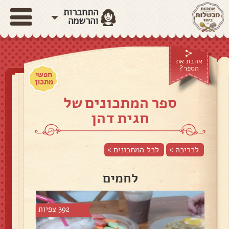
התחברות
והרשמה
אהבת את
הספר?
חפשי
מתכון
ספר המתכונים של
חגית דהן
לכריכה >
לכל המתכונים >
לחמים
392 צפיות