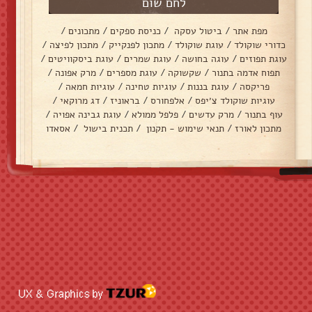
לחם שום
מפת אתר
/
ביטול עסקה
/
כניסת ספקים
/
מתכונים
/
כדורי שוקולד
/
עוגת שוקולד
/
מתכון לפנקייק
/
מתכון לפיצה
/
עוגת תפוזים
/
עוגה בחושה
/
עוגת שמרים
/
עוגת ביסקוויטים
/
תפוח אדמה בתנור
/
שקשוקה
/
עוגת מספרים
/
מרק אפונה
/
פריקסה
/
עוגת בננות
/
עוגיות טחינה
/
עוגיות חמאה
/
עוגיות שוקולד צ׳יפס
/
אלפחורס
/
בראוניז
/
דג מרוקאי
/
עוף בתנור
/
מרק עדשים
/
פלפל ממולא
/
עוגת גבינה אפויה
/
מתכון לאורז
/
תנאי שימוש - תקנון
/
תכנית בישול
/
אסאדו