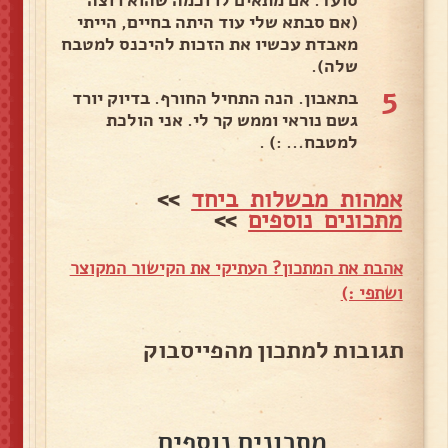
סועד. אם מתאים לו וכמה שהוא רוצה
(אם סבתא שלי עוד היתה בחיים, הייתי
מאבדת עכשיו את הזכות להיכנס למטבח
שלה).
5
בתאבון. הנה התחיל החורף. בדיוק יורד
גשם נוראי וממש קר לי. אני הולכת
למטבח... :) .
אמהות מבשלות ביחד
>>
מתכונים נוספים
>>
אהבת את המתכון? העתיקי את הקישור המקוצר
ושתפי :)
תגובות למתכון מהפייסבוק
מתכונים נוספים