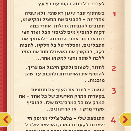
לערבב כל כמה דקות עם כף עץ..
1
כשהעוף עבר טיגון ראשוני, ולא שניה
אחרי זה - להכניס את החציל והקישוא,
חתוכים לקוביות גדולות. אחרי כמה
דקות להוסיף מים לכיסוי הכל ועוד חצי
כוס או כוס. אחרי הרתיחה -להוסיף את
התבלינים, והסלרי על כל חלקיו. לחכות
דקה, להקטין את האש ולכסות את הסיר.
ללכת לשעה וחצי למשהו אחר... .
2
לחזור, לטעום ולתקן תיבול אם צריך.
להוסיף את האיטריות ולחכות עד שהן
מוכנות. .
3
הגשה - לחוד את העוף עם תוספות.
בקערית המרק האישית של כל אחד - את
המרק עם כל המרכיבים שלו. להוסיף
שקדי מרק ו-או קרוטונים..
4
התוספת שלי - פלפל צ'ילי מרוסק חי
ישירות לקערית המרק האישית של כל