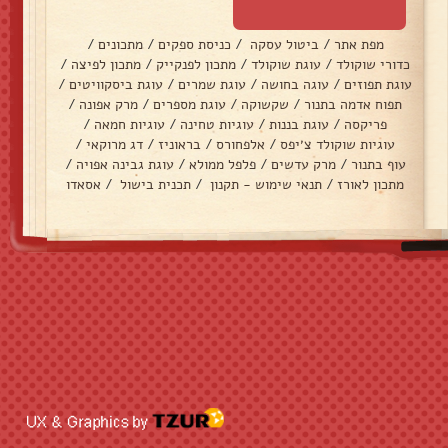
מפת אתר
/
ביטול עסקה
/
כניסת ספקים
/
מתכונים
/
כדורי שוקולד
/
עוגת שוקולד
/
מתכון לפנקייק
/
מתכון לפיצה
/
עוגת תפוזים
/
עוגה בחושה
/
עוגת שמרים
/
עוגת ביסקוויטים
/
תפוח אדמה בתנור
/
שקשוקה
/
עוגת מספרים
/
מרק אפונה
/
פריקסה
/
עוגת בננות
/
עוגיות טחינה
/
עוגיות חמאה
/
עוגיות שוקולד צ׳יפס
/
אלפחורס
/
בראוניז
/
דג מרוקאי
/
עוף בתנור
/
מרק עדשים
/
פלפל ממולא
/
עוגת גבינה אפויה
/
מתכון לאורז
/
תנאי שימוש - תקנון
/
תכנית בישול
/
אסאדו