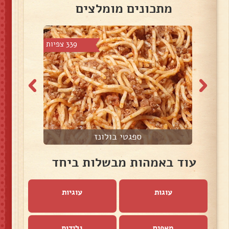
מתכונים מומלצים
4 צפיות
339 צפיות
ספגטי בולונז
מ
עוד באמהות מבשלות ביחד
עוגות
עוגיות
מאפים
גלידות