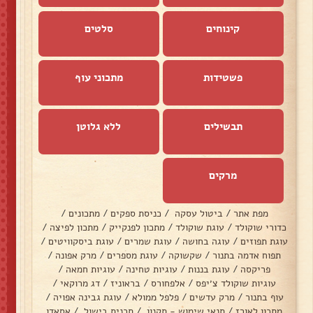
קינוחים
סלטים
פשטידות
מתכוני עוף
תבשילים
ללא גלוטן
מרקים
מפת אתר
/
ביטול עסקה
/
כניסת ספקים
/
מתכונים
/
כדורי שוקולד
/
עוגת שוקולד
/
מתכון לפנקייק
/
מתכון לפיצה
/
עוגת תפוזים
/
עוגה בחושה
/
עוגת שמרים
/
עוגת ביסקוויטים
/
תפוח אדמה בתנור
/
שקשוקה
/
עוגת מספרים
/
מרק אפונה
/
פריקסה
/
עוגת בננות
/
עוגיות טחינה
/
עוגיות חמאה
/
עוגיות שוקולד צ׳יפס
/
אלפחורס
/
בראוניז
/
דג מרוקאי
/
עוף בתנור
/
מרק עדשים
/
פלפל ממולא
/
עוגת גבינה אפויה
/
מתכון לאורז
/
תנאי שימוש - תקנון
/
תכנית בישול
/
אסאדו