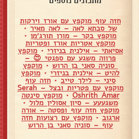
מתכונים נוספים
חזה עוף מוקפץ עם אורז וירקות
של סבתא לאה – לאה מאיר
•
מוקפץ בקר – מורן תורג׳מן
•
מוקפץ אטריות אורז ופטריות
אסיאתי – אילנית בניזרי
•
מוקפץ
פרווה משגע עם ספגטי 😍 –
סוניה סאני בן הרוש
•
מוקפץ
להיט – אילנית בניזרי
•
מוקפץ
סיני – לילך טייב
•
חזה עוף
מוקפץ עם פטריות ובצל – Serah
Oshrith Amar
•
מוקפץ סינטה
משגעעע – סיון אסולין מלול
•
מוקפץ חזה עוף ופסטה – אורה
ארגוב
•
מוקפץ עם רצועות חזה
עוף – סוניה סאני בן הרוש