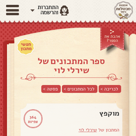
התחברות
והרשמה
אהבת את
הספר?
חפשי
מתכון
ספר המתכונים של
שירלי לוי
לכריכה >
לכל המתכונים >
פסטה
>
מוקפץ
364
צפיות
המתכון של
שירלי לוי