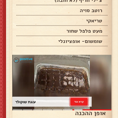
צ'ילי חריף (לא חובה)
רוטב סויה
טריאקי
מעט פלפל שחור
שומשום- אופציונלי
עוגת שוקולד
קרא עוד
אופן ההכנה