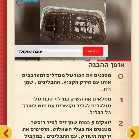
עוגת שוקולד
קרא עוד
אופן ההכנה
0
מסננים את הבורגול מנוזלים ומערבבים
אותו עם הירק הקצוץ, התבלינים , שמן
זית . .
1
ממלאים את השוק במילוי הבורגול
מגלגלים לגליל וקושרים עם חוט לאורך
כל הגליל. .
2
יוצקים 5 כפות שמן זית לסיר רוסטר.
מטגנים את בצלי השאלוט. מוסיפים את
ירקות השורש. עם התבלינים . במקביל