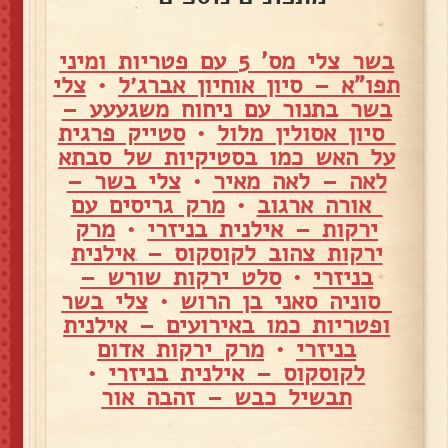
בשר צלי מס' 5 עם פטריות ומיני
תפו"א – סיון אוחיון אברג׳ל
•
צלי
בשר בתנור עם ניחוח משגעעע –
סיון אסולין מלול
•
סטייק פרגית
על האש כמו בסטיקיות של סבתא
לאה – לאה מאיר
•
צלי בשר –
אורה ארגוב
•
מרק גריסים עם
ירקות – אילנית בניזרי
•
מרק
ירקות צהוב לקוסקוס – אילנית
בניזרי
•
סלט ירקות שורש –
סוניה סאני בן הרוש
•
צלי בשר
ופטריות כמו באירועים – אילנית
בניזרי
•
מרק ירקות אדום
לקוסקוס – אילנית בניזרי
•
תבשיל כבש – זהבה אור