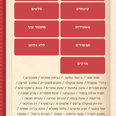
קינוחים
סלטים
פשטידות
מתכוני עוף
תבשילים
ללא גלוטן
מרקים
מפת אתר
/
ביטול עסקה
/
כניסת ספקים
/
מתכונים
/
כדורי שוקולד
/
עוגת שוקולד
/
מתכון לפנקייק
/
מתכון לפיצה
/
עוגת תפוזים
/
עוגה בחושה
/
עוגת שמרים
/
עוגת ביסקוויטים
/
תפוח אדמה בתנור
/
שקשוקה
/
עוגת מספרים
/
מרק אפונה
/
פריקסה
/
עוגת בננות
/
עוגיות טחינה
/
עוגיות חמאה
/
עוגיות שוקולד צ׳יפס
/
אלפחורס
/
בראוניז
/
דג מרוקאי
/
עוף בתנור
/
מרק עדשים
/
פלפל ממולא
/
עוגת גבינה אפויה
/
מתכון לאורז
/
תנאי שימוש - תקנון
/
תכנית בישול
/
אסאדו