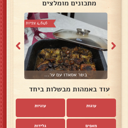
מתכונים מומלצים
צפיות
4,646 צפיות
בשר אסאדו עם ער...
ט
עוד באמהות מבשלות ביחד
עוגות
עוגיות
מאפים
גלידות