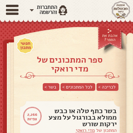
התחברות
והרשמה
אהבת את
הספר?
חפשי
מתכון
ספר המתכונים של
מדי רואקי
לכריכה >
לכל המתכונים >
בשר
>
בשר כתף טלה או כבש
2,266
ממולא בבורגול על מצע
צפיות
ירקות שורש
המתכון של
מדי רואקי