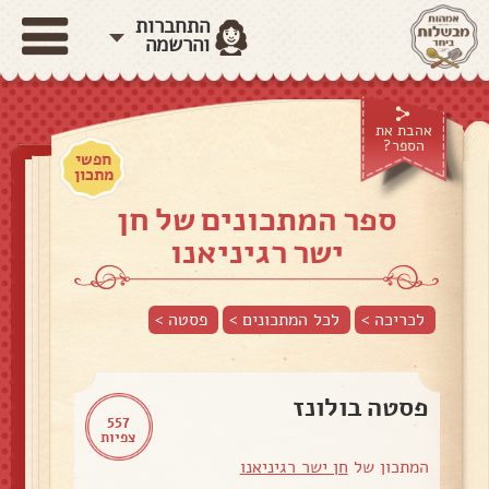
התחברות
והרשמה
אהבת את
הספר?
חפשי
מתכון
ספר המתכונים של חן
ישר רגיניאנו
לכריכה >
לכל המתכונים >
פסטה
>
פסטה בולונז
557
צפיות
המתכון של
חן ישר רגיניאנו