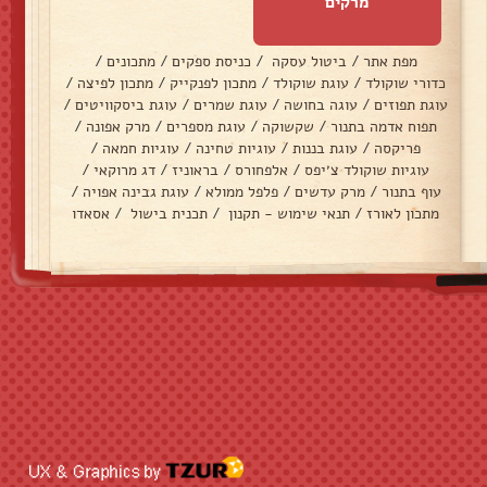
מרקים
מפת אתר
/
ביטול עסקה
/
כניסת ספקים
/
מתכונים
/
כדורי שוקולד
/
עוגת שוקולד
/
מתכון לפנקייק
/
מתכון לפיצה
/
עוגת תפוזים
/
עוגה בחושה
/
עוגת שמרים
/
עוגת ביסקוויטים
/
תפוח אדמה בתנור
/
שקשוקה
/
עוגת מספרים
/
מרק אפונה
/
פריקסה
/
עוגת בננות
/
עוגיות טחינה
/
עוגיות חמאה
/
עוגיות שוקולד צ׳יפס
/
אלפחורס
/
בראוניז
/
דג מרוקאי
/
עוף בתנור
/
מרק עדשים
/
פלפל ממולא
/
עוגת גבינה אפויה
/
מתכון לאורז
/
תנאי שימוש - תקנון
/
תכנית בישול
/
אסאדו