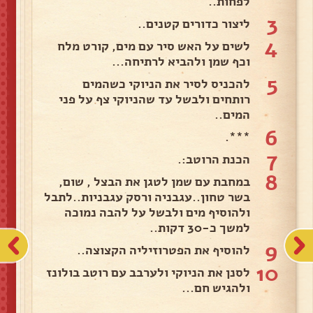
לפחות..
3
ליצור כדורים קטנים..
4
לשים על האש סיר עם מים, קורט מלח
וכף שמן ולהביא לרתיחה...
5
להכניס לסיר את הניוקי כשהמים
רותחים ולבשל עד שהניוקי צף על פני
המים..
6
***.
7
הכנת הרוטב:.
8
במחבת עם שמן לטגן את הבצל , שום,
בשר טחון..עגבניה ורסק עגבניות..לתבל
ולהוסיף מים ולבשל על להבה נמוכה
למשך כ-30 דקות..
9
להוסיף את הפטרוזיליה הקצוצה..
10
לסנן את הניוקי ולערבב עם רוטב בולונז
ולהגיש חם...