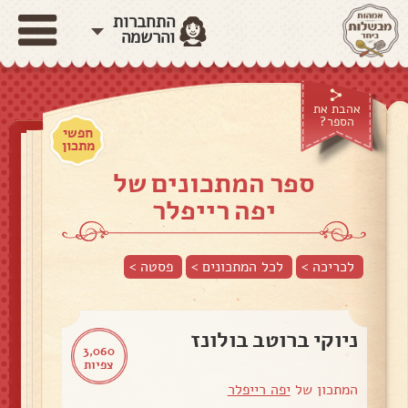
התחברות
והרשמה
אהבת את
הספר?
חפשי
מתכון
ספר המתכונים של
יפה רייפלר
לכריכה >
לכל המתכונים >
פסטה
>
ניוקי ברוטב בולונז
3,060
צפיות
המתכון של
יפה רייפלר