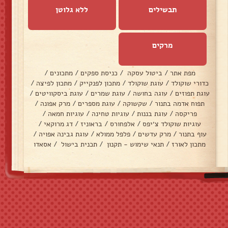
תבשילים
ללא גלוטן
מרקים
מפת אתר
/
ביטול עסקה
/
כניסת ספקים
/
מתכונים
/
כדורי שוקולד
/
עוגת שוקולד
/
מתכון לפנקייק
/
מתכון לפיצה
/
עוגת תפוזים
/
עוגה בחושה
/
עוגת שמרים
/
עוגת ביסקוויטים
/
תפוח אדמה בתנור
/
שקשוקה
/
עוגת מספרים
/
מרק אפונה
/
פריקסה
/
עוגת בננות
/
עוגיות טחינה
/
עוגיות חמאה
/
עוגיות שוקולד צ׳יפס
/
אלפחורס
/
בראוניז
/
דג מרוקאי
/
עוף בתנור
/
מרק עדשים
/
פלפל ממולא
/
עוגת גבינה אפויה
/
מתכון לאורז
/
תנאי שימוש - תקנון
/
תכנית בישול
/
אסאדו