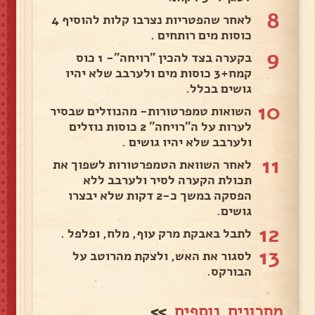
8
לאחר שהפטריות נצרבו קלות להוסיף 4
כוסות מים רותחים .
9
בקערה בצד להכין "רויחה"- 1 כוס
קמח+3 כוסות מים ולערבב שלא יהיו
גושים בכלל.
10
השואות טמפרטורות- מהנוזלים שבסיר
לערות על ה"רויחה" 2 כוסות נוזלים
ולערבב שלא יהיו גושים .
11
לאחר השוואת הטמפרטורות לשפוך את
תכולת הקערה לסיר ולערבב ללא
הפסקה במשך כ-2 דקות שלא יבצרו
גושים.
12
לתבל באבקת מרק עוף, מלח, ופלפל .
13
לסגור את האש, ולצקת מהרוטב על
הבורקס.
מתכונים נוספים
>>