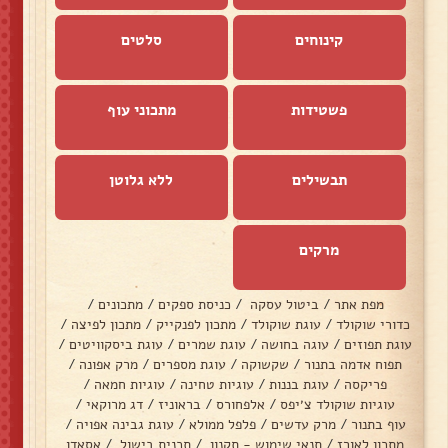
קינוחים
סלטים
פשטידות
מתכוני עוף
תבשילים
ללא גלוטן
מרקים
מפת אתר
/
ביטול עסקה
/
כניסת ספקים
/
מתכונים
/
כדורי שוקולד
/
עוגת שוקולד
/
מתכון לפנקייק
/
מתכון לפיצה
/
עוגת תפוזים
/
עוגה בחושה
/
עוגת שמרים
/
עוגת ביסקוויטים
/
תפוח אדמה בתנור
/
שקשוקה
/
עוגת מספרים
/
מרק אפונה
/
פריקסה
/
עוגת בננות
/
עוגיות טחינה
/
עוגיות חמאה
/
עוגיות שוקולד צ׳יפס
/
אלפחורס
/
בראוניז
/
דג מרוקאי
/
עוף בתנור
/
מרק עדשים
/
פלפל ממולא
/
עוגת גבינה אפויה
/
מתכון לאורז
/
תנאי שימוש - תקנון
/
תכנית בישול
/
אסאדו