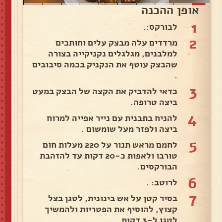
אופן ההכנה
1
לבורקס:.
2
מרדדים עלה מבצק עלים וחותכים
למלבנים, מגלגלים נקניקייה בצורה
שהבצק עוטף את הנקניק בכמה סיבובים
.
3
כדאי להדביק את הקצה של הבצק במעט
ביצה טרופה.
4
להניח בתבנית עם נייר אפייה למרוח
ביצה ולפזר מעל שומשום .
5
לחמם מראש תנור על 220 מעלות חום
טורבו ולאפות כ-20 דקות עד להזהבת
הבורקסים.
6
לרוטב: .
7
בסיר קטן על אש בינונית, לטגן בצל
קצוץ, להוסיף את הפטריות ולהמשיך
לטגן ל-3 דקות.