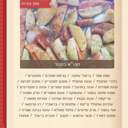
369 צפיות
תפו"א בתנור
מפת אתר
/
ביטול עסקה
/
כניסת ספקים
/
מתכונים
/
כדורי שוקולד
/
עוגת שוקולד
/
מתכון לפנקייק
/
מתכון לפיצה
/
עוגת תפוזים
/
עוגה בחושה
/
עוגת שמרים
/
עוגת ביסקוויטים
/
תפוח אדמה בתנור
/
שקשוקה
/
עוגת מספרים
/
מרק אפונה
/
פריקסה
/
עוגת בננות
/
עוגיות טחינה
/
עוגיות חמאה
/
עוגיות שוקולד צ׳יפס
/
אלפחורס
/
בראוניז
/
דג מרוקאי
/
עוף בתנור
/
מרק עדשים
/
פלפל ממולא
/
עוגת גבינה אפויה
/
מתכון לאורז
/
תנאי שימוש - תקנון
/
תכנית בישול
/
אסאדו