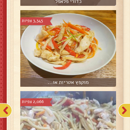
כדורי פלאפל
3,345 צפיות
מוקפץ אטריות או...
2,066 צפיות