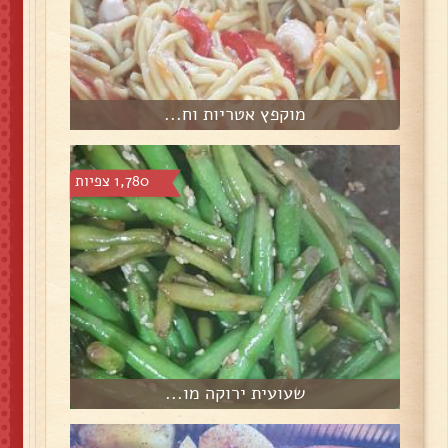
מוקפץ אטריות וח...
1,780 צפיות
שעועית ירוקה מו...