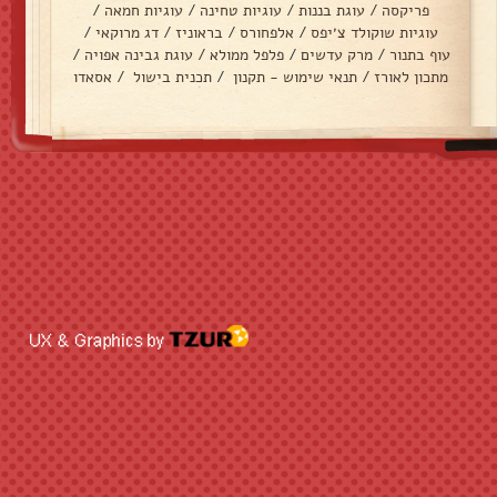
פריקסה
/
עוגת בננות
/
עוגיות טחינה
/
עוגיות חמאה
/
עוגיות שוקולד צ׳יפס
/
אלפחורס
/
בראוניז
/
דג מרוקאי
/
עוף בתנור
/
מרק עדשים
/
פלפל ממולא
/
עוגת גבינה אפויה
/
מתכון לאורז
/
תנאי שימוש - תקנון
/
תכנית בישול
/
אסאדו