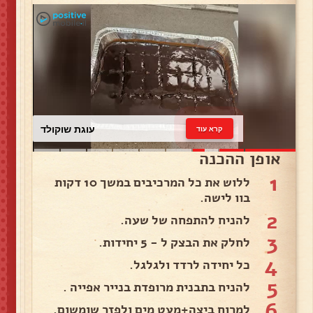
עוגת שוקולד
קרא עוד
אופן ההכנה
1
ללוש את כל המרכיבים במשך 10 דקות
בוו לישה.
2
להניח להתפחה של שעה.
3
לחלק את הבצק ל - 5 יחידות.
4
כל יחידה לרדד ולגלגל.
5
להניח בתבנית מרופדת בנייר אפייה .
6
למרוח ביצה+מעט מים ולפזר שומשום.