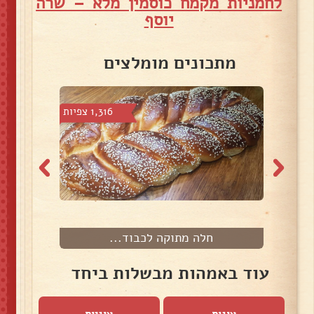
לחמניות מקמח כוסמין מלא – שרה
יוסף
מתכונים מומלצים
 צפיות
1,316 צפיות
חלה מתוקה לכבוד...
עוד באמהות מבשלות ביחד