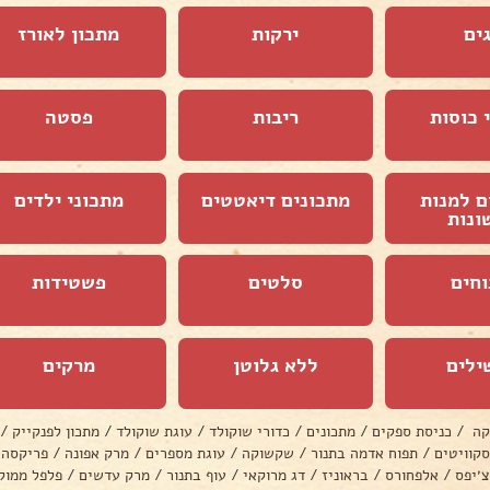
ים
ירקות
מתכון לאורז
 כוסות
ריבות
פסטה
ם למנות
מתכונים דיאטטים
מתכוני ילדים
ונות
וחים
סלטים
פשטידות
ילים
ללא גלוטן
מרקים
קה
/
כניסת ספקים
/
מתכונים
/
כדורי שוקולד
/
עוגת שוקולד
/
מתכון לפנקייק
/
סקוויטים
/
תפוח אדמה בתנור
/
שקשוקה
/
עוגת מספרים
/
מרק אפונה
/
פריקסה
צ׳יפס
/
אלפחורס
/
בראוניז
/
דג מרוקאי
/
עוף בתנור
/
מרק עדשים
/
פלפל ממול