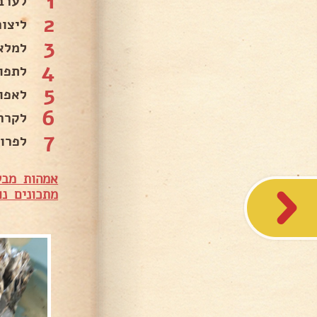
1
לערב
2
ליצור
3
למלא
4
לתפור
5
לאפו
6
לקרר
7
לפרו
אמהות מבש
מתכונים נו