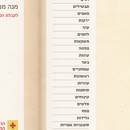
מנה מפ
תבשילים
מאפים
לקבלת הספ
ירקות
עוף
לחמים
משקאות
פסטה
עוגות
בשר
צמחוניים
ראשונות
עוגיות
תוספות
קינוחים
סלטים
פסח
גלידות
הו
סופגניות אפויות
המת