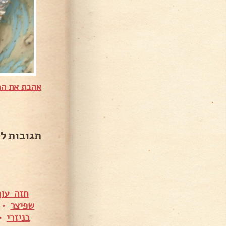
אהבת את המ
תגובות ל
חזה עו
שפיצר
•
בניזרי
•