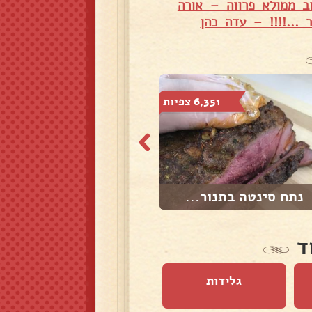
ב ממולא פרווה – אורה
...!!!! – עדה כהן
6,351 צפיות
11,093 צפיות
נתח סינטה בתנור...
אסדו ברוטב מתקת...
ד
גלידות