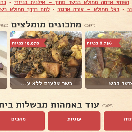
תפוחי אדמה ממולא בבשר טחון – אילנית בניזרי
•
כרו
ב
•
בצל ממולא – אורה ארגוב
•
לחם רךךך ממולא בשר 
מתכונים מומלצים
8,738 צפיות
19,979 צפיות
ואר כבש
בשר צלעות ללא ע...
עוד באמהות מבשלות ביח
גות
עוגיות
מאפים