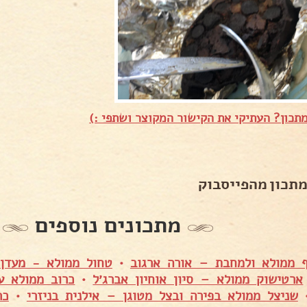
תכון? העתיקי את הקישור המקוצר ושתפי :)
מתכון מהפייסבוק
מתכונים נוספים
ף ממולא ולמחבת – אורה ארגוב
•
טחול ממולא - מעדן 
ארטישוק ממולא – סיון אוחיון אברג׳ל
•
כרוב ממולא ע
שניצל ממולא בפירה ובצל מטוגן – אילנית בניזרי
•
כר