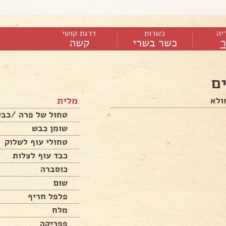
יה
כשרות
דרגת קושי
כשר בשרי
קשה
ם
מלית
ולא
טחול של פרה /כב
שומן כבש
טחולי עוף לשלוק
כבד עוף לצלות
כוסברה
שום
פלפל חריף
מלח
פפריקה