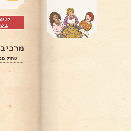
קטגור
בשר
מרכיבי
טחול ממ