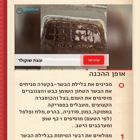
עוגת שוקולד
קרא עוד
אופן ההכנה
0
מכינים את בלילת הבשר-בקערה מניחים
את הבשר הטחון השומן כבש והצנוברים
מוסיפים את השום,בצל והכוסברה
הקצוצים ,מטבלים בפפריקה
במתוקה,כמון,סודניה, בהרט,מלח ופלפל
(לפי הטעם) מוסיפים 1 כף שמן
ומערבבים היטב..
1
ממלאים את רבעי הפיתות בבלילת הבשר