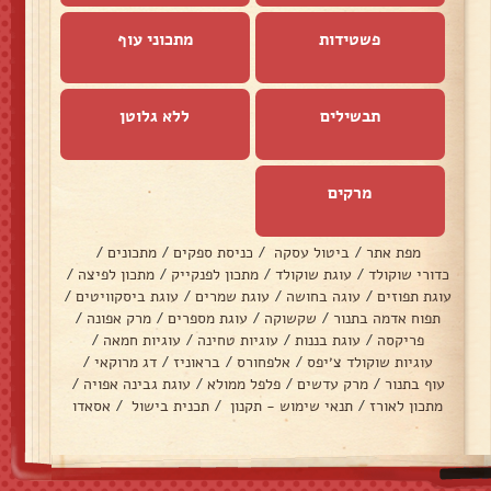
פשטידות
מתכוני עוף
תבשילים
ללא גלוטן
מרקים
מפת אתר
/
ביטול עסקה
/
כניסת ספקים
/
מתכונים
/
כדורי שוקולד
/
עוגת שוקולד
/
מתכון לפנקייק
/
מתכון לפיצה
/
עוגת תפוזים
/
עוגה בחושה
/
עוגת שמרים
/
עוגת ביסקוויטים
/
תפוח אדמה בתנור
/
שקשוקה
/
עוגת מספרים
/
מרק אפונה
/
פריקסה
/
עוגת בננות
/
עוגיות טחינה
/
עוגיות חמאה
/
עוגיות שוקולד צ׳יפס
/
אלפחורס
/
בראוניז
/
דג מרוקאי
/
עוף בתנור
/
מרק עדשים
/
פלפל ממולא
/
עוגת גבינה אפויה
/
מתכון לאורז
/
תנאי שימוש - תקנון
/
תכנית בישול
/
אסאדו