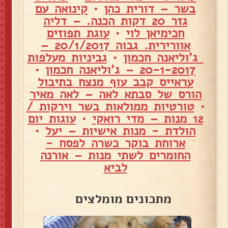
בשר – דורית כהן
•
קינואה עם
גזר 20 דקות הכנה. – דליה
חכימיאן לוי
•
עוגת תפוזים
אוורירית. גבוה 20/1/2017 –
ג'וליאנה חכמון
•
גביניות מעלפות
20-1-2017 – ג'וליאנה חכמון
•
עראייס קבב עוף מנצח בתיבול
הורס של סבתא לאה – לאה מאיר
•
טורטיות ממולאות בשר וירקות /
12 מנות – מדי רואקי
•
עוגות יום
הולדת - מנות אישיות – יעל
•
ארוחת בוקר כשרה לפסח -
החומרים לשתי מנות – אורנה
לביא
מתכונים מומלצים