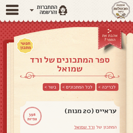
התחברות
והרשמה
אהבת את
הספר?
חפשי
מתכון
ספר המתכונים של ורד
שמואל
לכריכה >
לכל המתכונים >
בשר
>
עראייס (20 מנות)
398
צפיות
המתכון של
ורד שמואל