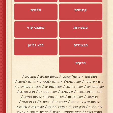
קינוחים
סלטים
פשטידות
מתכוני עוף
תבשילים
ללא גלוטן
מרקים
מפת אתר
/
ביטול עסקה
/
כניסת ספקים
/
מתכונים
/
כדורי שוקולד
/
עוגת שוקולד
/
מתכון לפנקייק
/
מתכון לפיצה
/
עוגת תפוזים
/
עוגה בחושה
/
עוגת שמרים
/
עוגת ביסקוויטים
/
תפוח אדמה בתנור
/
שקשוקה
/
עוגת מספרים
/
מרק אפונה
/
פריקסה
/
עוגת בננות
/
עוגיות טחינה
/
עוגיות חמאה
/
עוגיות שוקולד צ׳יפס
/
אלפחורס
/
בראוניז
/
דג מרוקאי
/
עוף בתנור
/
מרק עדשים
/
פלפל ממולא
/
עוגת גבינה אפויה
/
מתכון לאורז
/
תנאי שימוש - תקנון
/
תכנית בישול
/
אסאדו