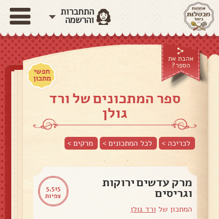
התחברות
והרשמה
אהבת את
הספר?
חפשי
מתכון
ספר המתכונים של ורד
גולן
לכריכה >
לכל המתכונים >
מרקים
>
מרק עדשים ירוקות
5,515
וגריסים
צפיות
המתכון של
ורד גולן