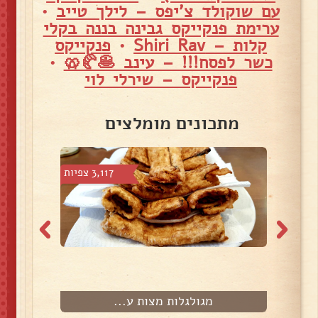
עם שוקולד צ'יפס – לילך טייב
•
ערימת פנקייקס גבינה בננה בקלי
קלות – Shiri Rav
•
פנקייקס
כשר לפסח!!! – עינב 🥞🥐🥨
•
פנקייקס – שירלי לוי
מתכונים מומלצים
6 צפיות
3,117 צפיות
מגולגלות מצות ע...