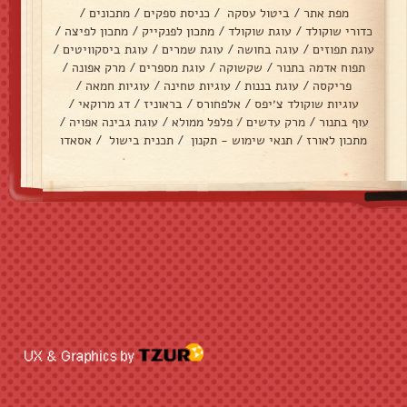
מפת אתר
/
ביטול עסקה
/
כניסת ספקים
/
מתכונים
/
כדורי שוקולד
/
עוגת שוקולד
/
מתכון לפנקייק
/
מתכון לפיצה
/
עוגת תפוזים
/
עוגה בחושה
/
עוגת שמרים
/
עוגת ביסקוויטים
/
תפוח אדמה בתנור
/
שקשוקה
/
עוגת מספרים
/
מרק אפונה
/
פריקסה
/
עוגת בננות
/
עוגיות טחינה
/
עוגיות חמאה
/
עוגיות שוקולד צ׳יפס
/
אלפחורס
/
בראוניז
/
דג מרוקאי
/
עוף בתנור
/
מרק עדשים
/
פלפל ממולא
/
עוגת גבינה אפויה
/
מתכון לאורז
/
תנאי שימוש - תקנון
/
תכנית בישול
/
אסאדו