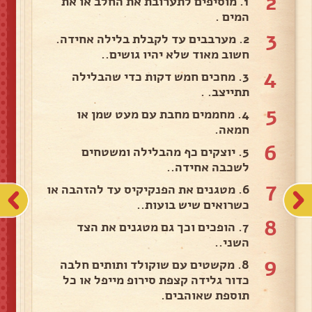
2
1. מוסיפים לתערובת את החלב או את
המים .
3
2. מערבבים עד לקבלת בלילה אחידה.
חשוב מאוד שלא יהיו גושים..
4
3. מחכים חמש דקות כדי שהבלילה
תתייצב. .
5
4. מחממים מחבת עם מעט שמן או
חמאה.
6
5. יוצקים כף מהבלילה ומשטחים
לשכבה אחידה..
7
6. מטגנים את הפנקיקיס עד להזהבה או
כשרואים שיש בועות..
8
7. הופכים וכך גם מטגנים את הצד
השני..
9
8. מקשטים עם שוקולד ותותים חלבה
כדור גלידה קצפת סירופ מייפל או כל
תוספת שאוהבים.