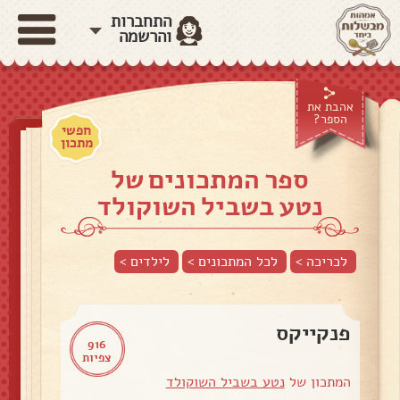
התחברות
והרשמה
אהבת את
הספר?
חפשי
מתכון
ספר המתכונים של
נטע בשביל השוקולד
לכריכה >
לכל המתכונים >
לילדים
>
פנקייקס
916
צפיות
המתכון של
נטע בשביל השוקולד