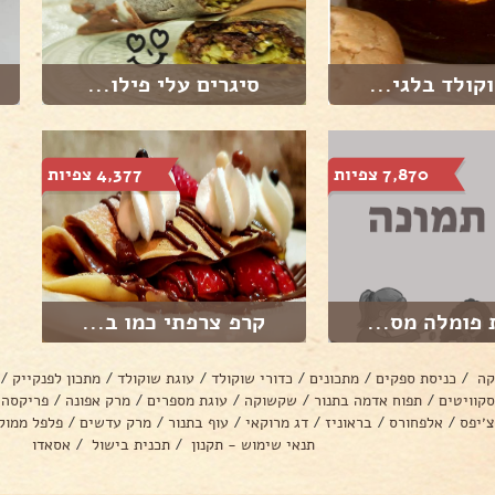
קולד בלגי...
סיגרים עלי פילו...
7,870 צפיות
4,377 צפיות
 פומלה מס...
קרפ צרפתי כמו ב...
קה
/
כניסת ספקים
/
מתכונים
/
כדורי שוקולד
/
עוגת שוקולד
/
מתכון לפנקייק
/
סקוויטים
/
תפוח אדמה בתנור
/
שקשוקה
/
עוגת מספרים
/
מרק אפונה
/
פריקסה
צ׳יפס
/
אלפחורס
/
בראוניז
/
דג מרוקאי
/
עוף בתנור
/
מרק עדשים
/
פלפל ממול
תנאי שימוש - תקנון
/
תכנית בישול
/
אסאדו