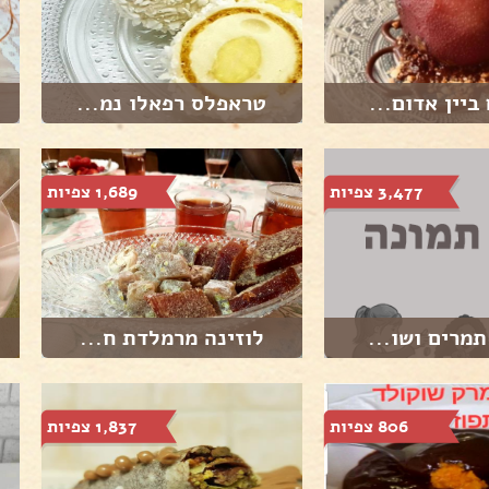
ביין אדום...
טראפלס רפאלו נמ...
3,477 צפיות
1,689 צפיות
תמרים ושו...
לוזינה מרמלדת ח...
806 צפיות
1,837 צפיות