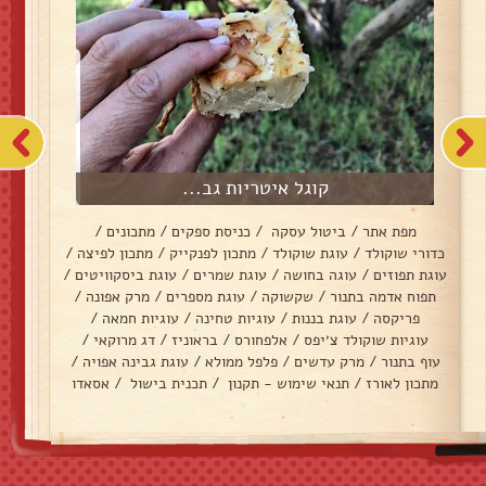
קוגל איטריות גב...
מפת אתר
/
ביטול עסקה
/
כניסת ספקים
/
מתכונים
/
כדורי שוקולד
/
עוגת שוקולד
/
מתכון לפנקייק
/
מתכון לפיצה
/
עוגת תפוזים
/
עוגה בחושה
/
עוגת שמרים
/
עוגת ביסקוויטים
/
תפוח אדמה בתנור
/
שקשוקה
/
עוגת מספרים
/
מרק אפונה
/
פריקסה
/
עוגת בננות
/
עוגיות טחינה
/
עוגיות חמאה
/
עוגיות שוקולד צ׳יפס
/
אלפחורס
/
בראוניז
/
דג מרוקאי
/
עוף בתנור
/
מרק עדשים
/
פלפל ממולא
/
עוגת גבינה אפויה
/
מתכון לאורז
/
תנאי שימוש - תקנון
/
תכנית בישול
/
אסאדו