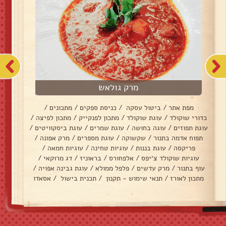
מרק גולאש
מפת אתר
/
ביטול עסקה
/
כניסת ספקים
/
מתכונים
/
כדורי שוקולד
/
עוגת שוקולד
/
מתכון לפנקייק
/
מתכון לפיצה
/
עוגת תפוזים
/
עוגה בחושה
/
עוגת שמרים
/
עוגת ביסקוויטים
/
תפוח אדמה בתנור
/
שקשוקה
/
עוגת מספרים
/
מרק אפונה
/
פריקסה
/
עוגת בננות
/
עוגיות טחינה
/
עוגיות חמאה
/
עוגיות שוקולד צ׳יפס
/
אלפחורס
/
בראוניז
/
דג מרוקאי
/
עוף בתנור
/
מרק עדשים
/
פלפל ממולא
/
עוגת גבינה אפויה
/
מתכון לאורז
/
תנאי שימוש - תקנון
/
תכנית בישול
/
אסאדו