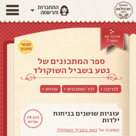
התחברות
והרשמה
אהבת את
הספר?
חפשי
מתכון
ספר המתכונים של
נטע בשביל השוקולד
לכריכה >
לכל המתכונים >
עוגיות
>
עוגיות שושנים בניחוח
28,525
ילדות
צפיות
המתכון של
נטע בשביל השוקולד