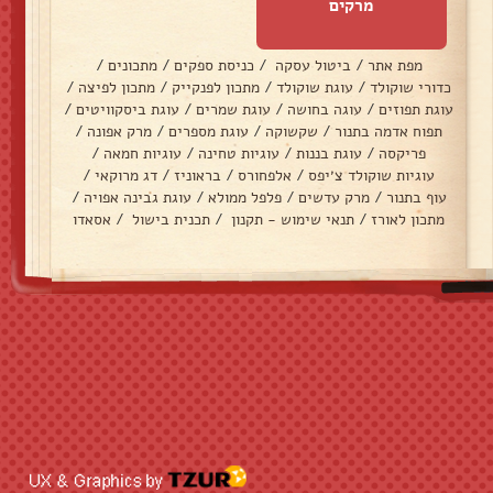
מרקים
מפת אתר
/
ביטול עסקה
/
כניסת ספקים
/
מתכונים
/
כדורי שוקולד
/
עוגת שוקולד
/
מתכון לפנקייק
/
מתכון לפיצה
/
עוגת תפוזים
/
עוגה בחושה
/
עוגת שמרים
/
עוגת ביסקוויטים
/
תפוח אדמה בתנור
/
שקשוקה
/
עוגת מספרים
/
מרק אפונה
/
פריקסה
/
עוגת בננות
/
עוגיות טחינה
/
עוגיות חמאה
/
עוגיות שוקולד צ׳יפס
/
אלפחורס
/
בראוניז
/
דג מרוקאי
/
עוף בתנור
/
מרק עדשים
/
פלפל ממולא
/
עוגת גבינה אפויה
/
מתכון לאורז
/
תנאי שימוש - תקנון
/
תכנית בישול
/
אסאדו