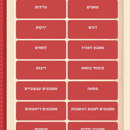
מאפים
גלידות
דגים
ירקות
מתכון לאורז
לחמים
קינוחי כוסות
ריבות
פסטה
מתכונים טבעוניים
מתכונים למנות ראשונות
מתכונים דיאטטים
מתכוני ילדים
תוספות