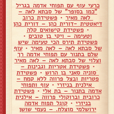
כרעי עוף עם תפוחי אדמה בגריל
"כמו בסופר" של סבתא לאה –
לאה מאיר
•
פשטידת כרוב
דיאטטית -דורית כהן – דורית כהן
•
פשטידת קישואים קלה
וטעימה – ויקי בן טובים
•
פשטידת תירס הכי טעימה שיש
של סבתא לאה – לאה מאיר
•
עוף
שלם בתנור עם תפוחי אדמה רך
וצלוי של סבתא לאה – לאה מאיר
•
פשטידת אטריות וגבינות –
סוניה סאני בן הרוש
•
פשטידת
פטריות ובצל פרווה ללא קמח –
אילנית בניזרי
•
עוף ותפוחי
אדמה בתנור – בת אלי
•
פשטידת
כרובית וברוקולי פרווה – אילנית
בניזרי
•
קוגל תפוח אדמה
ירושלמי מוצלח. – נעמי שושן