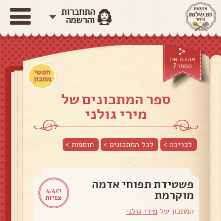
התחברות
והרשמה
אהבת את
הספר?
חפשי
מתכון
ספר המתכונים של
מירי גולני
לכריכה >
לכל המתכונים >
תוספות
>
פשטידת תפוחי אדמה
4,421
מוקרמת
צפיות
המתכון של
מירי גולני