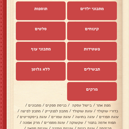
מתכוני ילדים
תוספות
קינוחים
סלטים
פשטידות
מתכוני עוף
תבשילים
ללא גלוטן
מרקים
מפת אתר
/
ביטול עסקה
/
כניסת ספקים
/
מתכונים
/
כדורי שוקולד
/
עוגת שוקולד
/
מתכון לפנקייק
/
מתכון לפיצה
/
עוגת תפוזים
/
עוגה בחושה
/
עוגת שמרים
/
עוגת ביסקוויטים
/
תפוח אדמה בתנור
/
שקשוקה
/
עוגת מספרים
/
מרק אפונה
/
פריקסה
/
עוגת בננות
/
עוגיות טחינה
/
עוגיות חמאה
/