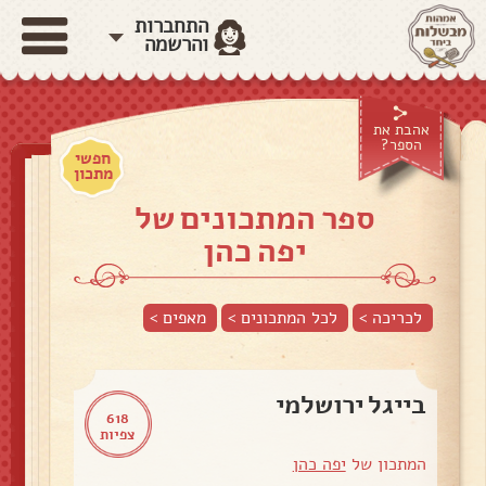
התחברות
והרשמה
אהבת את
הספר?
חפשי
מתכון
ספר המתכונים של
יפה כהן
לכריכה >
לכל המתכונים >
מאפים
>
בייגל ירושלמי
618
צפיות
המתכון של
יפה כהן