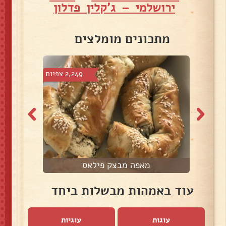
ירושלמי – ג'קלין פדלון
מתכונים מומלצים
 צפיות
2,249 צפיות
מאפה מבצק פילאס
פ
עוד באמהות מבשלות ביחד
עוגות
עוגיות