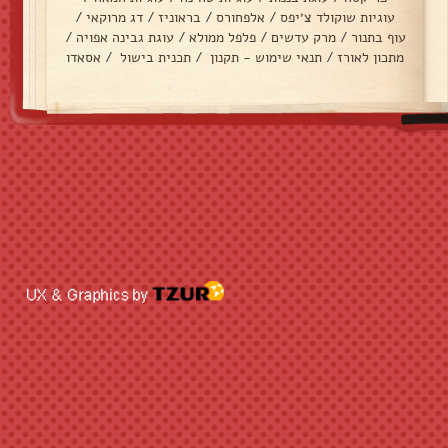
עוגיות שוקולד צ׳יפס
/
אלפחורס
/
בראוניז
/
דג מרוקאי
/
עוף בתנור
/
מרק עדשים
/
פלפל ממולא
/
עוגת גבינה אפויה
/
מתכון לאורז
/
תנאי שימוש - תקנון
/
תכנית בישול
/
אסאדו