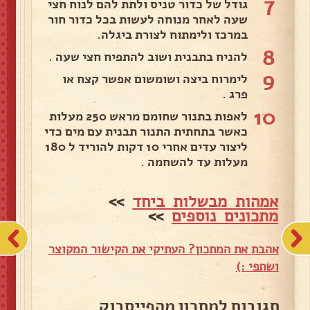
7
גודל של כדור טניס ולתת להם לנוח חצי
שעה לאחר מנוחה לעשות בכל כדור חור
במרכז ולימתוח לצורת ביגלה.
8
להניח בתבנית ושוב להתפיח חצי שעה .
9
לימרוח ביצה ושומשום אפשר קצח או
פרג .
10
לאפות בתנור שחומם מראש 250 מעלות
כאשר בתחתית התנור תבנית עם מים כדי
ליצור עדים אחרי 10 דקות להוריד ל 180
מעלות עד להשחמה .
אמהות מבשלות ביחד
>>
מתכונים נוספים
>>
אהבת את המתכון? העתיקי את הקישור המקוצר
ושתפי :)
תגובות למתכון מהפייסבוק