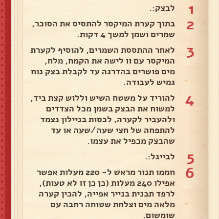
1
לבצק:.
2
בתוך קערת המיקסר להתסיס את הסוכר,
שמרים ושמן למשך 4 דקות.
3
לאחר ההתססת השמרים, להוסיף לקערת
המיקסר עם וו לישה את הקמח, מלח,
מים פושרים בהדרגה עד לקבלת בצק נוח
גמיש לעבודה.
4
להוריד על משטח השיש וללוש קצת ביד,
למשוח את הבצק בשמן מכל הצדדים
ולהעביר לקערה, לכסות בניילון נצמד
להתפחה של חצי שעה/שעה או עד
שהבצק מכפיל את עצמו.
5
לבייגל:.
6
חממו תנור מראש ל- 220 מעלות אפשר
אפילו 240 מעלות (כן כן זו לא טעות),
לרפד תבנית בנייר אפייה, להכין קערה
מלאה מים וצלחת שטוחה רחבה עם
שומשום.