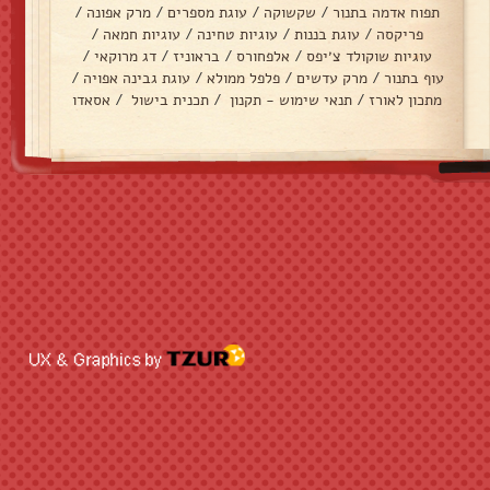
תפוח אדמה בתנור
/
שקשוקה
/
עוגת מספרים
/
מרק אפונה
/
פריקסה
/
עוגת בננות
/
עוגיות טחינה
/
עוגיות חמאה
/
עוגיות שוקולד צ׳יפס
/
אלפחורס
/
בראוניז
/
דג מרוקאי
/
עוף בתנור
/
מרק עדשים
/
פלפל ממולא
/
עוגת גבינה אפויה
/
מתכון לאורז
/
תנאי שימוש - תקנון
/
תכנית בישול
/
אסאדו