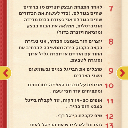
7
לאחר התפחת הבצק יוצרים 10 כדורים
שווים בגודלם. (כדי לעשות את הכדורים
שווים בגודלם אני נעזרת בכוס מדידה
אוניברסלית, ממלאה את הכוס בבצק
ומוציאה ויוצרת כדור).
8
יוצרים חור באמצע הכדור, אני נעזרת
בקצה בקבוק בירה וממשיכה להרחיב את
החור עם הידיים או יוצרת גליל ארוך
וסוגרת לטבעת.
9
טובלים את הבייגל במים ובשומשום
משני הצדדים.
10
מניחים על תבנית האפייה במרווחים
ומתפיחים עוד חצי שעה .
11
אופים 15-20 דקות, עד לקבלת בייגל
בצבע חום בהיר. .
12
טיפ לקבלת בייגל רך:.
13
זהירות! לא לייבש את הבייגל לאחר