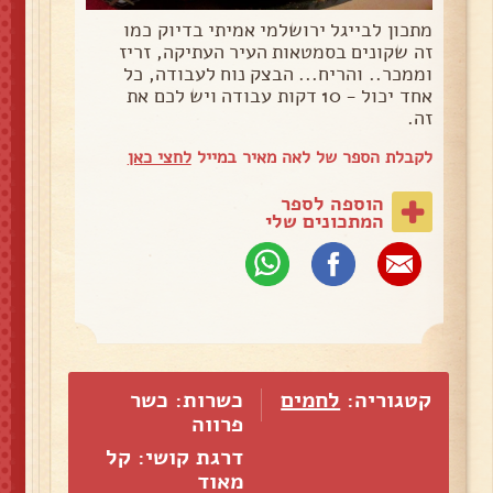
מתכון לבייגל ירושלמי אמיתי בדיוק כמו
זה שקונים בסמטאות העיר העתיקה, זריז
וממכר.. והריח... הבצק נוח לעבודה, כל
אחד יכול - 10 דקות עבודה ויש לכם את
זה.
לקבלת הספר של לאה מאיר במייל
לחצי כאן
הוספה לספר
המתכונים שלי
קטגוריה:
לחמים
כשרות: כשר
פרווה
דרגת קושי: קל
מאוד