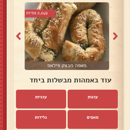
 צפיות
2,249 צפיות
מאפה מבצק פילאס
פ
עוד באמהות מבשלות ביחד
עוגות
עוגיות
מאפים
גלידות