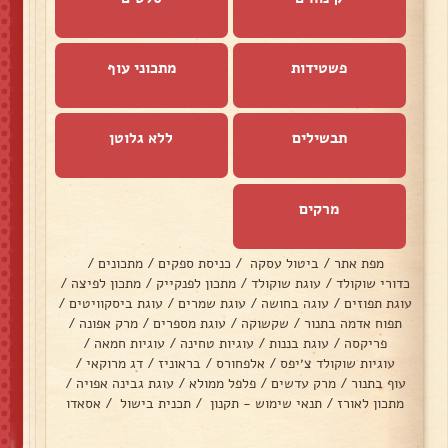
פשטידות
מתכוני עוף
תבשילים
ללא גלוטן
מרקים
מפת אתר
/
ביטול עסקה
/
כניסת ספקים
/
מתכונים
/
כדורי שוקולד
/
עוגת שוקולד
/
מתכון לפנקייק
/
מתכון לפיצה
/
עוגת תפוזים
/
עוגה בחושה
/
עוגת שמרים
/
עוגת ביסקוויטים
/
תפוח אדמה בתנור
/
שקשוקה
/
עוגת מספרים
/
מרק אפונה
/
פריקסה
/
עוגת בננות
/
עוגיות טחינה
/
עוגיות חמאה
/
עוגיות שוקולד צ׳יפס
/
אלפחורס
/
בראוניז
/
דג מרוקאי
/
עוף בתנור
/
מרק עדשים
/
פלפל ממולא
/
עוגת גבינה אפויה
/
מתכון לאורז
/
תנאי שימוש - תקנון
/
תכנית בישול
/
אסאדו