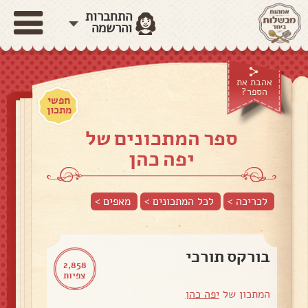
התחברות
והרשמה
אהבת את
הספר?
חפשי
מתכון
ספר המתכונים של
יפה כהן
לכריכה >
לכל המתכונים >
מאפים
>
בורקס תורכי
2,858
צפיות
המתכון של
יפה כהן