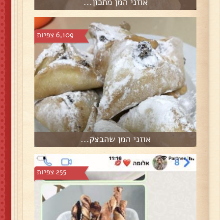
אוזני המן מתכון...
6,109 צפיות
אוזני המן שהבצק...
255 צפיות