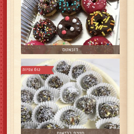
דונאטס
612 צפיות
חטיף בריאות