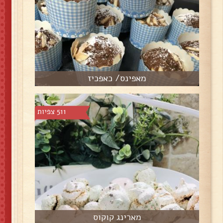
מאפינס/ כאפכיז
511 צפיות
מארינג קוקוס