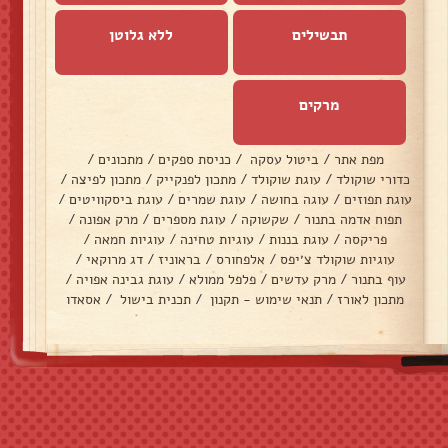
תבשילים
ללא גלוטן
מרקים
מפת אתר
/
ביטול עסקה
/
כניסת ספקים
/
מתכונים
/
כדורי שוקולד
/
עוגת שוקולד
/
מתכון לפנקייק
/
מתכון לפיצה
/
עוגת תפוזים
/
עוגה בחושה
/
עוגת שמרים
/
עוגת ביסקוויטים
/
תפוח אדמה בתנור
/
שקשוקה
/
עוגת מספרים
/
מרק אפונה
/
פריקסה
/
עוגת בננות
/
עוגיות טחינה
/
עוגיות חמאה
/
עוגיות שוקולד צ׳יפס
/
אלפחורס
/
בראוניז
/
דג מרוקאי
/
עוף בתנור
/
מרק עדשים
/
פלפל ממולא
/
עוגת גבינה אפויה
/
מתכון לאורז
/
תנאי שימוש - תקנון
/
תכנית בישול
/
אסאדו