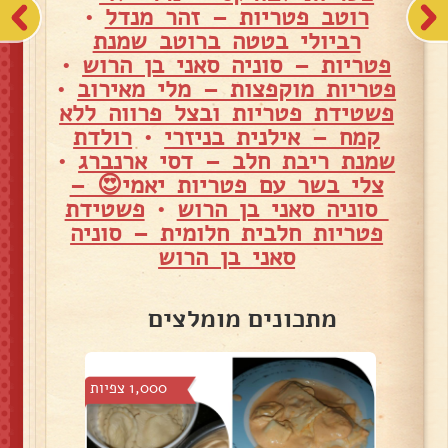
רוטב פטריות – זהר מנדל
•
רביולי בטטה ברוטב שמנת
פטריות – סוניה סאני בן הרוש
•
פטריות מוקפצות – מלי מאירוב
•
פשטידת פטריות ובצל פרווה ללא
קמח – אילנית בניזרי
•
רולדת
שמנת ריבת חלב – דסי ארנברג
•
צלי בשר עם פטריות יאמי😍 –
סוניה סאני בן הרוש
•
פשטידת
פטריות חלבית חלומית – סוניה
סאני בן הרוש
מתכונים מומלצים
3 צפיות
1,000 צפיות