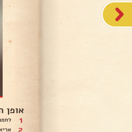
אופן ה
1
לחמנ
2
אריא