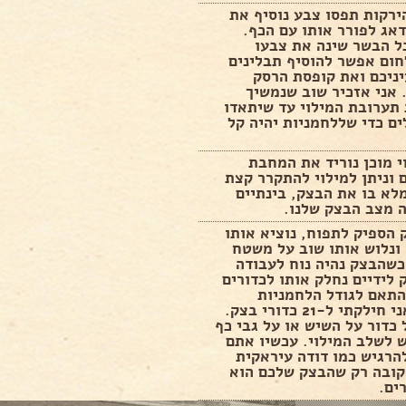
ירקות תפסו צבע נוסיף את
אג לפורר אותו עם הכף.
ל הבשר שינה את צבעו
חום אפשר להוסיף תבלינים
ניכם ואת קופסת הרסק
 אני אזכיר שוב שנמשיך
תערובת המילוי עד שיתאדו
ים כדי שללחמניות יהיה קל
 מוכן נוריד את המחבת
 וניתן למילוי להתקרר קצת
לא בו את הבצק, בינתיים
 מצב הבצק שלנו.
הספיק לתפוח, נוציא אותו
ונלוש אותו שוב על משטח
כשהבצק נהיה נוח לעבודה
 לידיים נחלק אותו לכדורים
התאם לגודל הלחמניות
הרצוי, אני חילקתי ל-21 כדורי בצק.
 כדור על השיש או על גבי כף
ש לשלב המילוי. עכשיו אתם
הרגיש כמו דודה עיראקית
קובה רק שהבצק שלכם הוא
ים.