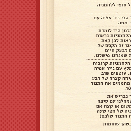
ל סופי ללחמניה
גבי ניר אפיה עם
 מטה.
זמן היד לומדת
הלחמניות נראות
ראות לכן קצת
גו זה הקסם של
 לבצק חיים
 שאנחנו פישלנו.
הלחמניות קרובות
לץ עם נייר אפיה
. עוטפים שוב
יחה קצרה של רבע
 מחממים את התנור
 נבריש את
מהלנו עם טיפה
משום או קצח אם
יה של חצי שעה
 התנור שלכם)
כשהן שחומות