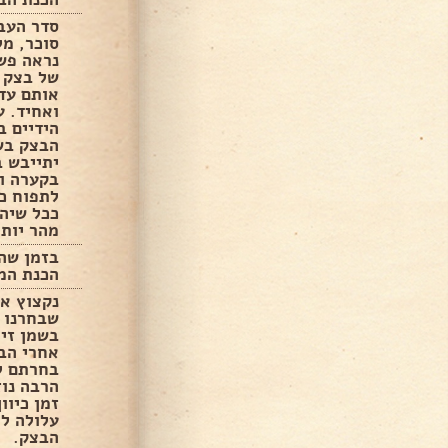
סדר העבו
סוכר, מל
נראה פשו
של בצק 
אותם עד 
ואחיד. ע
הידיים ב
הבצק בש
יתייבש ב
בקערה ול
ככל שיהי
מהר יותר
בזמן שה
הכנת המי
נקצוץ את
שבחרנו ל
בשמן זית
אחרי הבצ
בחרתם ל
הרבה נוז
זמן כיוו
עלולה לה
הבצק.