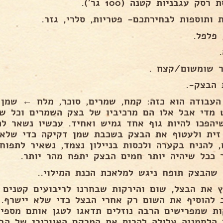
רסק עגבניות קטנה (100 גר’).
ת ותוספות לבחירתכם- פטריות, סלרי, גזר.
 פלפל.
 שומשום/קצח .
 הבצק-.
העבודה הוא כזה: קמח, שמרים, סוכר, מלח ← שמן 
 מדי אבל אלו הם מרכיביו של בצק השמרים וכל שנ
יהפכו להיות גוף אחד גמיש ואחיד. עכשיו נשאר ל
זית ולעטוף את הבצק בשכבת שמן דקיקה כדי שלא 
 ככל שיהיה יותר חמים הבצק יתפח מהר יותר.
 שהבצק תופח ניגש למלאכת הכנת המילוי..
ץ את הבצל, שום והירקות שבחרנו לריבועים קטנים ו
 להוסיף את השום רק אחרי הבצל כדי שלא יישרף
ות שמפרישים הרבה נוזלים תדאגו לטגן אותם מספיק
 הלחמניה עלולה להרוס את המרקם האוורירי של הבצ