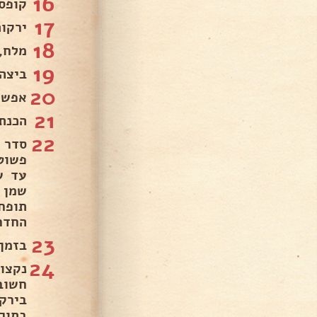
16
קופסת 
17
ירקו
18
מלח,
19
ביצה.
20
אפשר
21
הכנת
22
סדר 
פשוט
עד ש
שמן 
החדר
23
בזמן
24
נקצו
חשוב
בירק
בתוך