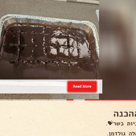
Read More
הכנה
יות בשר💝.
לה גולדמן.