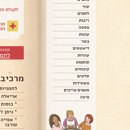
עוף
לקבלת הס
לחמים
ריבות
הו
פסטה
המת
עוגות
בשר
דיאטטים
קטגור
לחמי
עוגיות
תוספות
קינוחים
מרכיבי
סלטים
פשטידות
לחמניות
מאפים פריכים
אריאלה 
פיצה
* כוסות 
* ניתן ל
* אפייה 
טורבו