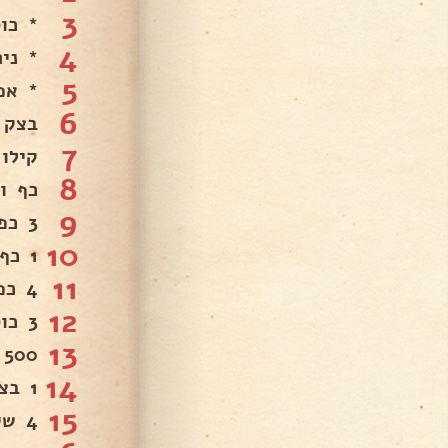
3
* כו
4
* ני
5
* אפי
6
בצק 
7
קילו
8
כף וחצי
9
3 כפות סוכר.
10
1 כף מלח שטוחה.
11
4 כפות שמן.
12
3 כוסות מים פושרים.
13
500 גר’ בשר בקר טחון.
14
1 בצל יבש גדול.
15
4 שיני שום.