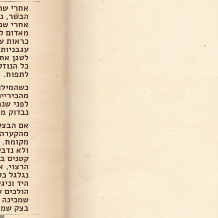
אחרי שה
הבשר, נד
אחרי שכ
מאדום ל
כראות עי
עגבניות.
לטגן את 
כל הנוזל
לתפוח.
כשהמילוי
מהכיריים
לפני שנמ
נבדוק מה
אם הבצק 
מהקערה 
מקומח. 
ולא נדבק
קטנים ב
נגלגל כל
היד וניג
הולכים ל
שמכינה 
בצק שמר