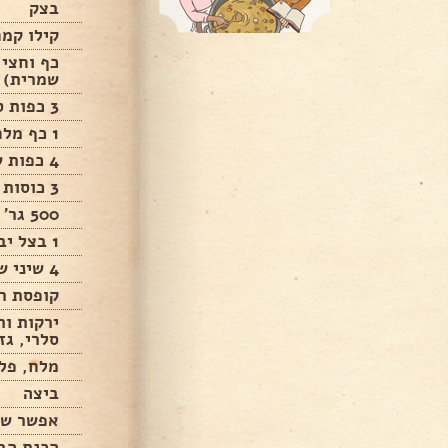
בצק
קילו קמח
שמרית)
3 כפות סוכר
1 כף מלח שטוחה
4 כפות שמן
3 כוסות מים פושרים
500 גר’ בשר בקר טחון
1 בצל יבש גדול
4 שיני שום
קופסת רסק 
ירקות ות
סלרי, גז
מלח, פל
ביצה
אפשר שו
הכנת הב