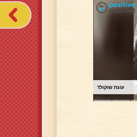
סלט תירס