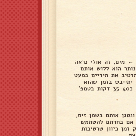
← מים, זה אולי נראה
ותר הוא ללוש אותם
הרטיב את הידיים במעט
יתייבש בזמן שהוא
תופח, להניח בקערה ולכסות בניילון נצמד, נשאיר לתפוח כ35-40 דקות בטמפ’
נטגן אותם בשמן זית,
. אם בחרתם להשתמש
 זמן כיוון שרטיבות
ק..