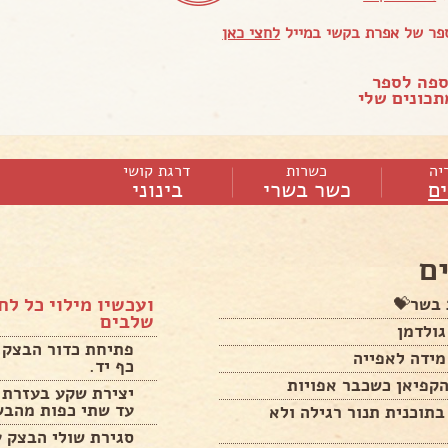
פר של אפרת בקשי במייל
לחצי כאן
ספה לספר
כונים שלי
יה
כשרות
דרגת קושי
ם
כשר בשרי
בינוני
ם
ועכשיו מילוי כל ל
 בשר💝
שלבים
גולדמן
פתיחת כדור הבצק ל
מידה לאפייה
כף יד.
הקפיאן כשכבר אפויות
יצירת שקע בעזרת כ
עד שתי כפות מהבש
בתוכנית תנור רגילה ולא
סגירת שולי הבצק ע