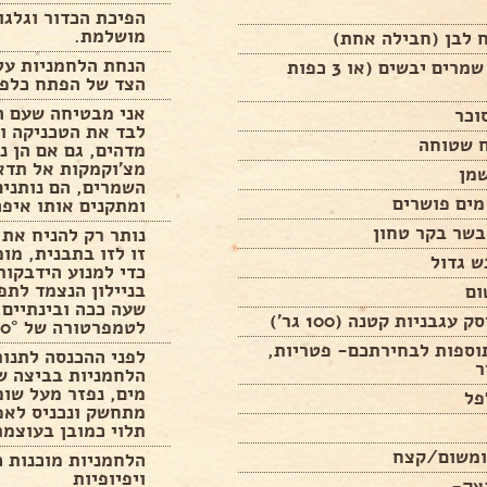
הפיכת הכדור וגלגו
מושלמת.
 לבן (חבילה אחת)
הנחת הלחמניות על 
כף וחצי שמרים יבשים (או 3 כפות
הצד של הפתח כלפי
אני מבטיחה שעם ה
לבד את הטכניקה ו
מדהים, גם אם הן נ
מצ’וקמקות אל תדא
השמרים, הם נותנים
ומתקנים אותו איפה
נותר רק להניח את 
זו לזו בתבנית, מומ
כדי למנוע הידבקות
בניילון הנצמד לתפ
שעה ככה ובינתיים
עגבניות קטנה (100 גר’)
לטמפרטורה של 180°.
וספות לבחירתכם- פטריות,
לפני ההכנסה לתנור
ר
הלחמניות בביצה ש
מים, נפזר מעל שו
פל
מתחשק ונכניס לאפ
תלוי כמובן בעוצמת
משום/קצח
הלחמניות מוכנות 
ויפיופיות
צק-