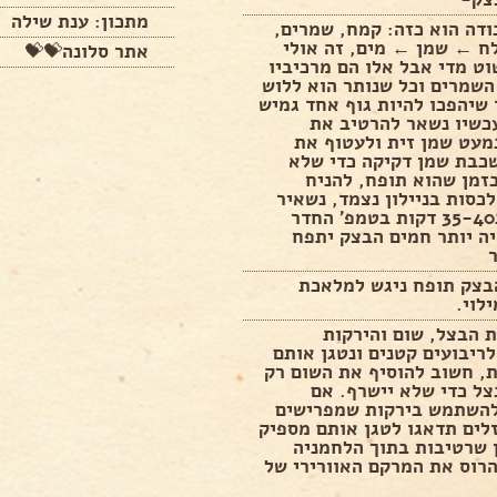
מתכון: ענת שילה
דה הוא כזה: קמח, שמרים,
ח ← שמן ← מים, זה אולי
אתר סלונה💝💝
ט מדי אבל אלו הם מרכיביו
השמרים וכל שנותר הוא ללוש
שיהפכו להיות גוף אחד גמיש
כשיו נשאר להרטיב את
מעט שמן זית ולעטוף את
כבת שמן דקיקה כדי שלא
זמן שהוא תופח, להניח
כסות בניילון נצמד, נשאיר
לתפוח כ35-40 דקות בטמפ’ החדר
ה יותר חמים הבצק יתפח
בצק תופח ניגש למלאכת
לוי.
 הבצל, שום והירקות
ריבועים קטנים ונטגן אותם
, חשוב להוסיף את השום רק
ל כדי שלא יישרף. אם
השתמש בירקות שמפרישים
לים תדאגו לטגן אותם מספיק
ן שרטיבות בתוך הלחמניה
רוס את המרקם האוורירי של