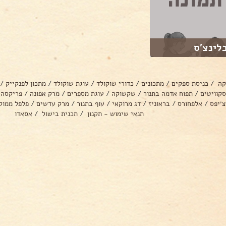
לינצ׳ס
קה
/
כניסת ספקים
/
מתכונים
/
כדורי שוקולד
/
עוגת שוקולד
/
מתכון לפנקייק
/
סקוויטים
/
תפוח אדמה בתנור
/
שקשוקה
/
עוגת מספרים
/
מרק אפונה
/
פריקסה
צ׳יפס
/
אלפחורס
/
בראוניז
/
דג מרוקאי
/
עוף בתנור
/
מרק עדשים
/
פלפל ממול
תנאי שימוש - תקנון
/
תכנית בישול
/
אסאדו